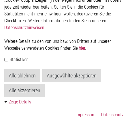
„Cookie-Popup anzeigen“ (in der Regel links unten oder im Footer)
Datenschutzerklärung
jederzeit wieder bearbeiten. Sollten Sie in die Cookies für
Cookie-Popup anzeigen
Statistiken nicht mehr einwilligen wollen, deaktivieren Sie die
Checkboxen. Weitere Informationen finden Sie in unseren
Datenschutzhinweisen
.
Kontakt
Weitere Details zu den von uns bzw. von Dritten auf unserer
Elmos Semiconductor SE
Webseite verwendeten Cookies finden Sie
hier
.
Werkstättenstraße 18
51379 Leverkusen
Statistiken
Telefon: +49 (0) 2171 / 40 183-0
info[at]elmos.com
Alle ablehnen
Ausgewählte akzeptieren
Handelsregister:
Köln HRB 123561
Alle akzeptieren
Zeige Details
Impressum
Datenschutz
© 2026 by Elmos Semiconductor SE