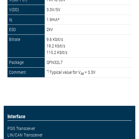
3.3V/5V
1.9mA*
2kV
9.6 Kbit/s
19.2 Kbit/s
115.2 Kbit/s
QFN32L7
*)
Typical value for V
= 3.3V
dd
Interface
PSI5 Transceiver
LIN/CAN Transceiver