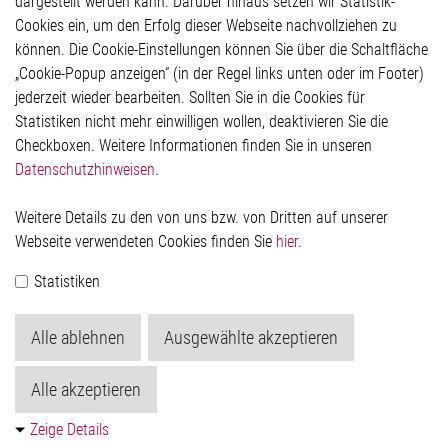
dargestellt werden kann. Darüber hinaus setzen wir Statistik-
Hinweisgeberschutzsystem
Cookies ein, um den Erfolg dieser Webseite nachvollziehen zu
Rechtliches
können. Die Cookie-Einstellungen können Sie über die Schaltfläche
Impressum
„Cookie-Popup anzeigen“ (in der Regel links unten oder im Footer)
Datenschutzerklärung
jederzeit wieder bearbeiten. Sollten Sie in die Cookies für
Cookie-Popup anzeigen
Statistiken nicht mehr einwilligen wollen, deaktivieren Sie die
Checkboxen. Weitere Informationen finden Sie in unseren
Datenschutzhinweisen
.
Kontakt
Weitere Details zu den von uns bzw. von Dritten auf unserer
Elmos Semiconductor SE
Webseite verwendeten Cookies finden Sie
hier
.
Werkstättenstraße 18
51379 Leverkusen
Statistiken
Telefon: +49 (0) 2171 / 40 183-0
info[at]elmos.com
Alle ablehnen
Ausgewählte akzeptieren
Handelsregister:
Köln HRB 123561
Alle akzeptieren
Zeige Details