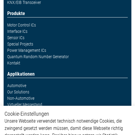
KNX/EIB Transceiver
Produkte
Motor Control ICs
Interface ICs
Sensor ICs
Special Projects
Power Management ICs
Quantum Random Number Generator
Kontakt
Applikationen
Automotive
Our Solutions
Non-Automotive
Virtueller Messestand
Cookie-Einstellungen
Weitere Links
Unsere Webseite verwendet technisch notwendige Cookies, die
Glossar
zwingend gesetzt werden müssen, damit diese Webseite richtig
Kontakt