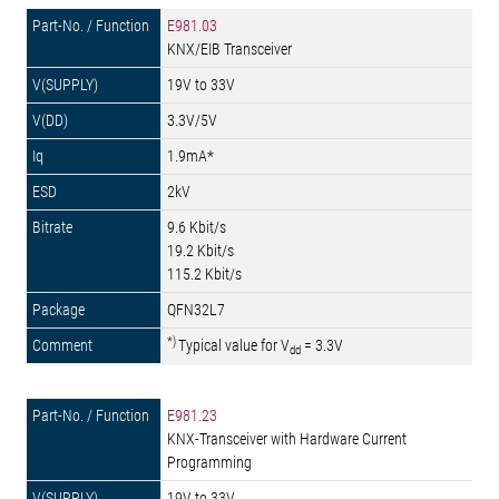
E981.03
KNX/EIB Transceiver
19V to 33V
3.3V/5V
1.9mA*
2kV
9.6 Kbit/s
19.2 Kbit/s
115.2 Kbit/s
QFN32L7
*)
Typical value for V
= 3.3V
dd
E981.23
KNX-Transceiver with Hardware Current
Programming
19V to 33V