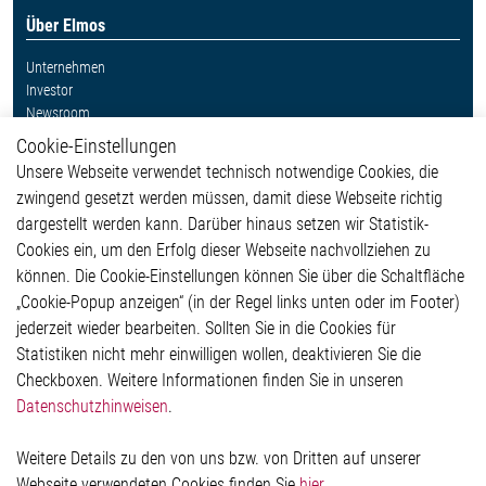
Über Elmos
Unternehmen
Investor
Newsroom
Cookie-Einstellungen
Weitere Links
Unsere Webseite verwendet technisch notwendige Cookies, die
Glossar
zwingend gesetzt werden müssen, damit diese Webseite richtig
Kontakt
dargestellt werden kann. Darüber hinaus setzen wir Statistik-
Hinweisgeberschutzsystem
Cookies ein, um den Erfolg dieser Webseite nachvollziehen zu
Rechtliches
können. Die Cookie-Einstellungen können Sie über die Schaltfläche
Impressum
„Cookie-Popup anzeigen“ (in der Regel links unten oder im Footer)
Datenschutzerklärung
jederzeit wieder bearbeiten. Sollten Sie in die Cookies für
Cookie-Popup anzeigen
Statistiken nicht mehr einwilligen wollen, deaktivieren Sie die
Checkboxen. Weitere Informationen finden Sie in unseren
Datenschutzhinweisen
.
Kontakt
Weitere Details zu den von uns bzw. von Dritten auf unserer
Elmos Semiconductor SE
Webseite verwendeten Cookies finden Sie
hier
.