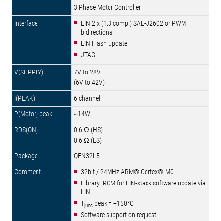
3 Phase Motor Controller
LIN 2.x (1.3 comp.) SAE-J2602 or PWM
bidirectional
LIN Flash Update
JTAG
7V to 28V
(6V to 42V)
6 channel
~14W
0.6 Ω (HS)
0.6 Ω (LS)
QFN32L5
32bit / 24MHz ARM® Cortex®-M0
Library ROM for LIN-stack software update via
LIN
T
peak = +150°C
junc
Software support on request