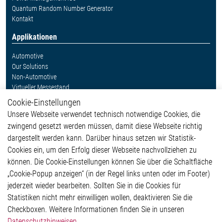
Quantum Random Number Generator
Kontakt
Applikationen
Automotive
Our Solutions
Non-Automotive
Virtueller Messestand
Cookie-Einstellungen
Weitere Links
Unsere Webseite verwendet technisch notwendige Cookies, die
Glossar
zwingend gesetzt werden müssen, damit diese Webseite richtig
Kontakt
dargestellt werden kann. Darüber hinaus setzen wir Statistik-
Hinweisgeberschutzsystem
Cookies ein, um den Erfolg dieser Webseite nachvollziehen zu
Rechtliches
können. Die Cookie-Einstellungen können Sie über die Schaltfläche
Impressum
„Cookie-Popup anzeigen“ (in der Regel links unten oder im Footer)
Datenschutzerklärung
jederzeit wieder bearbeiten. Sollten Sie in die Cookies für
Cookie-Popup anzeigen
Statistiken nicht mehr einwilligen wollen, deaktivieren Sie die
Checkboxen. Weitere Informationen finden Sie in unseren
Datenschutzhinweisen
.