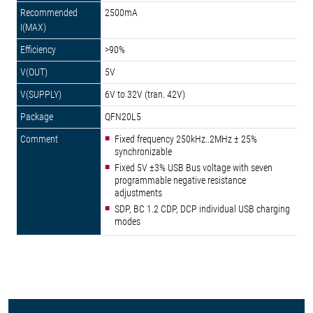
2500mA
>90%
5V
6V to 32V (tran. 42V)
QFN20L5
Fixed frequency 250kHz..2MHz ± 25%
synchronizable
Fixed 5V ±3% USB Bus voltage with seven
programmable negative resistance
adjustments
SDP, BC 1.2 CDP, DCP individual USB charging
modes