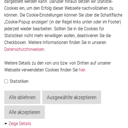
dargestellt werden kann. Darüber hinaus setzen wir Statistik-
Hinweisgeberschutzsystem
Cookies ein, um den Erfolg dieser Webseite nachvollziehen zu
Rechtliches
können. Die Cookie-Einstellungen können Sie über die Schaltfläche
Impressum
„Cookie-Popup anzeigen“ (in der Regel links unten oder im Footer)
Datenschutzerklärung
jederzeit wieder bearbeiten. Sollten Sie in die Cookies für
Cookie-Popup anzeigen
Statistiken nicht mehr einwilligen wollen, deaktivieren Sie die
Checkboxen. Weitere Informationen finden Sie in unseren
Datenschutzhinweisen
.
Kontakt
Weitere Details zu den von uns bzw. von Dritten auf unserer
Elmos Semiconductor SE
Webseite verwendeten Cookies finden Sie
hier
.
Werkstättenstraße 18
51379 Leverkusen
Statistiken
Telefon: +49 (0) 2171 / 40 183-0
info[at]elmos.com
Alle ablehnen
Ausgewählte akzeptieren
Handelsregister:
Köln HRB 123561
Alle akzeptieren
Zeige Details