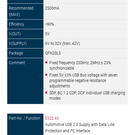
2500mA
>90%
5V
6V to 32V (tran. 42V)
QFN20L5
Fixed frequency 250kHz..2MHz ± 25%
synchronizable
Fixed 5V ±3% USB Bus voltage with seven
programmable negative resistance
adjustments
SDP, BC 1.2 CDP, DCP individual USB charging
modes
E522.43
Automotive USB 2.0 Supply with Data Line
Protection and I²C Interface