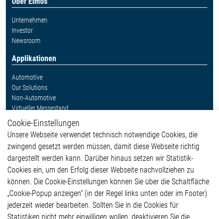
Über Elmos
Unternehmen
Investor
Newsroom
Applikationen
Automotive
Our Solutions
Non-Automotive
Virtueller Messestand
Cookie-Einstellungen
Weitere Links
Unsere Webseite verwendet technisch notwendige Cookies, die
Glossar
zwingend gesetzt werden müssen, damit diese Webseite richtig
Kontakt
dargestellt werden kann. Darüber hinaus setzen wir Statistik-
Hinweisgeberschutzsystem
Cookies ein, um den Erfolg dieser Webseite nachvollziehen zu
Rechtliches
können. Die Cookie-Einstellungen können Sie über die Schaltfläche
Impressum
„Cookie-Popup anzeigen“ (in der Regel links unten oder im Footer)
Datenschutzerklärung
jederzeit wieder bearbeiten. Sollten Sie in die Cookies für
Cookie-Popup anzeigen
Statistiken nicht mehr einwilligen wollen, deaktivieren Sie die