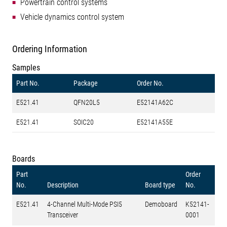
Powertrain control systems
Vehicle dynamics control system
Ordering Information
Samples
Part No.
Package
Order No.
E521.41
QFN20L5
E52141A62C
E521.41
SOIC20
E52141A55E
Boards
Part
Order
No.
Description
Board type
No.
E521.41
4-Channel Multi-Mode PSI5
Demoboard
K52141-
Transceiver
0001