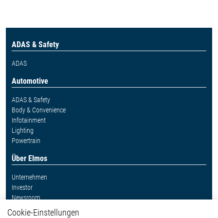
ADAS & Safety
ADAS
Automotive
ADAS & Safety
Body & Convenience
Infotainment
Lighting
Powertrain
Über Elmos
Unternehmen
Investor
Newsroom
Cookie-Einstellungen
Weitere Links