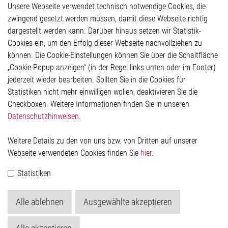
Unsere Webseite verwendet technisch notwendige Cookies, die
Glossar
zwingend gesetzt werden müssen, damit diese Webseite richtig
Kontakt
dargestellt werden kann. Darüber hinaus setzen wir Statistik-
Hinweisgeberschutzsystem
Cookies ein, um den Erfolg dieser Webseite nachvollziehen zu
Rechtliches
können. Die Cookie-Einstellungen können Sie über die Schaltfläche
Impressum
„Cookie-Popup anzeigen“ (in der Regel links unten oder im Footer)
Datenschutzerklärung
jederzeit wieder bearbeiten. Sollten Sie in die Cookies für
Cookie-Popup anzeigen
Statistiken nicht mehr einwilligen wollen, deaktivieren Sie die
Checkboxen. Weitere Informationen finden Sie in unseren
Datenschutzhinweisen
.
Kontakt
Weitere Details zu den von uns bzw. von Dritten auf unserer
Elmos Semiconductor SE
Webseite verwendeten Cookies finden Sie
hier
.
Werkstättenstraße 18
51379 Leverkusen
Statistiken
Telefon: +49 (0) 2171 / 40 183-0
info[at]elmos.com
Alle ablehnen
Ausgewählte akzeptieren
Handelsregister:
Köln HRB 123561