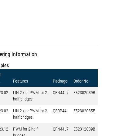
ering Information
ples
t
.
Features
Package
Order No.
23.02
LIN 2.x or PWM for 2
QFN44L7
E52302C39B
half bridges
23.02
LIN 2.x or PWM for 2
QSOP44
E52302C35E
half bridges
23.12
PWM for 2 half
QFN44L7
E52312C39B
bridges