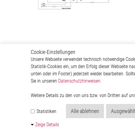
Cookie-Einstellungen
Body & Convenience
Autom
Unsere Webseite verwendet technisch notwendige Cookie
Statistik-Cookies ein, um den Erfolg dieser Webseite na
Actuator
ADAS & 
unten oder im Footer) jederzeit wieder bearbeiten. Sollt
Comfort
Body &
Sie in unseren
Datenschutzhinweisen
.
HVAC System
Infotai
Communication Module
Lightin
Power Supply
Powertr
Weitere Details zu den von uns bzw. von Dritten auf u
Relay Driver
Alle ablehnen
Ausgewählt
Statistiken
Zeige Details