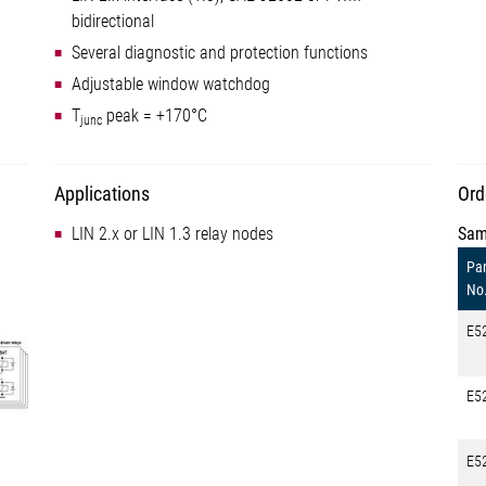
bidirectional
Several diagnostic and protection functions
Adjustable window watchdog
T
peak = +170°C
junc
Applications
Ord
LIN 2.x or LIN 1.3 relay nodes
Sam
Par
No
E5
E5
E5