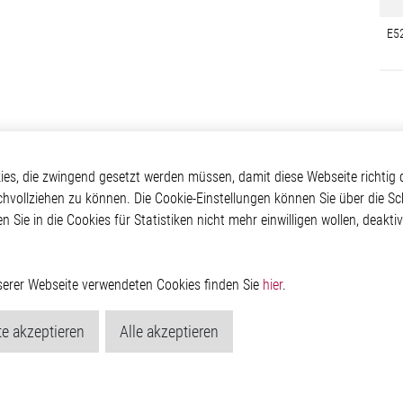
E5
otive
Über Elmos
Weitere Links
s, die zwingend gesetzt werden müssen, damit diese Webseite richtig d
chvollziehen zu können. Die Cookie-Einstellungen können Sie über die Sc
Safety
Unternehmen
Glossar
en Sie in die Cookies für Statistiken nicht mehr einwilligen wollen, deak
 Convenience
Investor
Kontakt
nment
Newsroom
Hinweisgeberschutzs
g
Rechtliches
ain
Impressum
nserer Webseite verwendeten Cookies finden Sie
hier
.
Datenschutzerklärung
Cookie-Popup anzeig
e akzeptieren
Alle akzeptieren