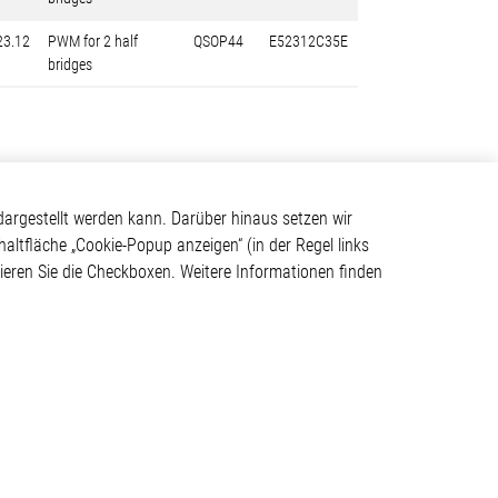
23.12
PWM for 2 half
QSOP44
E52312C35E
bridges
Kontakt
argestellt werden kann. Darüber hinaus setzen wir
haltfläche „Cookie-Popup anzeigen“ (in der Regel links
Elmos Semiconductor SE
tivieren Sie die Checkboxen. Weitere Informationen finden
Werkstättenstraße 18
ystem
51379 Leverkusen
Telefon: +49 (0) 2171 / 40
183-0
info[at]elmos.com
en
Handelsregister:
Köln HRB 123561