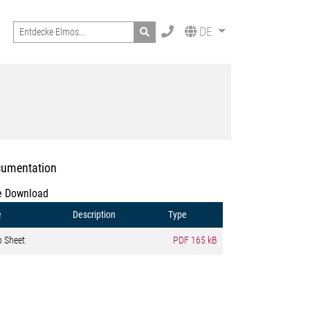
Search
DE
umentation
e Download
e
Description
Type
o Sheet
PDF
165 kB