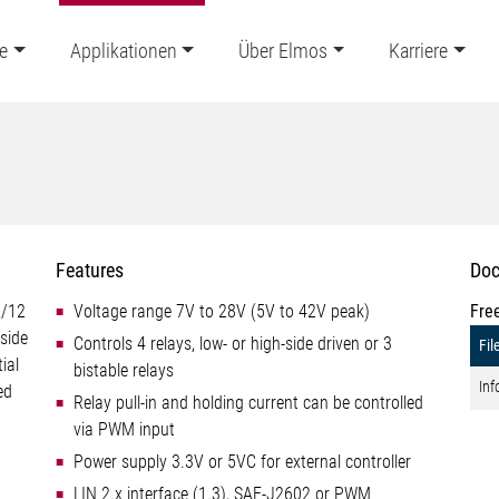
e
Applikationen
Über Elmos
Karriere
Features
Doc
2/12
Voltage range 7V to 28V (5V to 42V peak)
Fre
-side
Controls 4 relays, low- or high-side driven or 3
Fil
ial
bistable relays
Inf
ed
Relay pull-in and holding current can be controlled
via PWM input
Power supply 3.3V or 5VC for external controller
LIN 2.x interface (1.3), SAE-J2602 or PWM