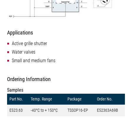
Applications
Active grille shutter
Water valves
Small and medium fans
Ordering Information
Samples
Part No.
Temp. Range
Package
Order No.
E523.63
-40°C to + 150°C
TSSOP16-EP
E52363A69B