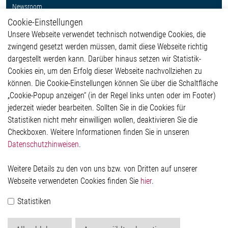
Newsroom
Cookie-Einstellungen
Weitere Links
Unsere Webseite verwendet technisch notwendige Cookies, die
Glossar
zwingend gesetzt werden müssen, damit diese Webseite richtig
Kontakt
dargestellt werden kann. Darüber hinaus setzen wir Statistik-
Hinweisgeberschutzsystem
Cookies ein, um den Erfolg dieser Webseite nachvollziehen zu
Rechtliches
können. Die Cookie-Einstellungen können Sie über die Schaltfläche
Impressum
„Cookie-Popup anzeigen“ (in der Regel links unten oder im Footer)
Datenschutzerklärung
jederzeit wieder bearbeiten. Sollten Sie in die Cookies für
Cookie-Popup anzeigen
Statistiken nicht mehr einwilligen wollen, deaktivieren Sie die
Checkboxen. Weitere Informationen finden Sie in unseren
Datenschutzhinweisen
.
Kontakt
Weitere Details zu den von uns bzw. von Dritten auf unserer
Elmos Semiconductor SE
Webseite verwendeten Cookies finden Sie
hier
.
Werkstättenstraße 18
51379 Leverkusen
Statistiken
Telefon: +49 (0) 2171 / 40 183-0
info[at]elmos.com