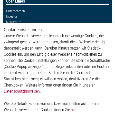
Über Elmos
Unternehmen
Investor
Newsroom
Cookie-Einstellungen
Weitere Links
Unsere Webseite verwendet technisch notwendige Cookies, die
Glossar
zwingend gesetzt werden müssen, damit diese Webseite richtig
Kontakt
dargestellt werden kann. Darüber hinaus setzen wir Statistik-
Hinweisgeberschutzsystem
Cookies ein, um den Erfolg dieser Webseite nachvollziehen zu
Rechtliches
können. Die Cookie-Einstellungen können Sie über die Schaltfläche
Impressum
„Cookie-Popup anzeigen“ (in der Regel links unten oder im Footer)
Datenschutzerklärung
jederzeit wieder bearbeiten. Sollten Sie in die Cookies für
Cookie-Popup anzeigen
Statistiken nicht mehr einwilligen wollen, deaktivieren Sie die
Checkboxen. Weitere Informationen finden Sie in unseren
Datenschutzhinweisen
.
Kontakt
Weitere Details zu den von uns bzw. von Dritten auf unserer
Elmos Semiconductor SE
Webseite verwendeten Cookies finden Sie
hier
.
Werkstättenstraße 18