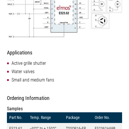
Applications
Active grille shutter
Water valves
Small and medium fans
Ordering Information
Samples
Part No.
Temp. Range
Package
Order No.
E523.62
-40°C to + 150°C
TSSOP16-EP
E52362A69B