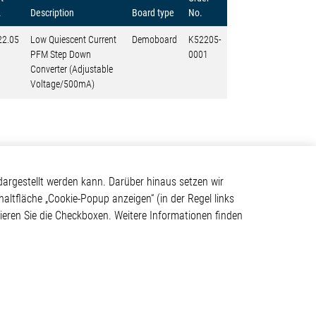
.
Description
Board type
No.
22.05
Low Quiescent Current
Demoboard
K52205-
PFM Step Down
0001
Converter (Adjustable
Voltage/500mA)
Kontakt
argestellt werden kann. Darüber hinaus setzen wir
haltfläche „Cookie-Popup anzeigen“ (in der Regel links
Elmos Semiconductor SE
tivieren Sie die Checkboxen. Weitere Informationen finden
Werkstättenstraße 18
ystem
51379 Leverkusen
Telefon: +49 (0) 2171 / 40
183-0
info[at]elmos.com
en
Handelsregister: