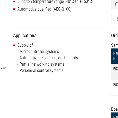
Junction temperature range -40°C to +150°C
Automotive qualified (AEC-Q100)
R
Applications
Ord
Supply of
Sam
- Microcontroller systems
Par
- Automotive telematics, dashboards
No
- Partial networking systems
E5
- Peripheral control systems
E5
Boa
Par