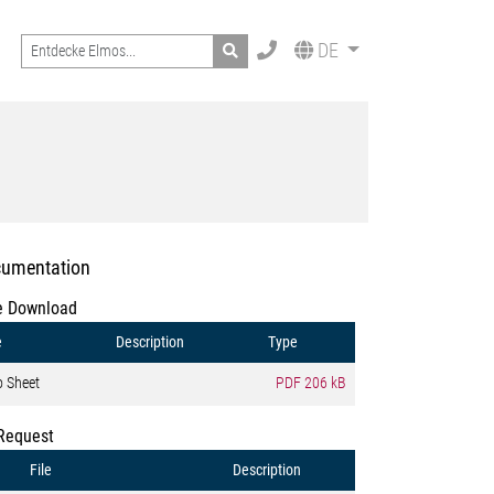
Search
DE
umentation
e Download
e
Description
Type
o Sheet
PDF
206 kB
Request
File
Description