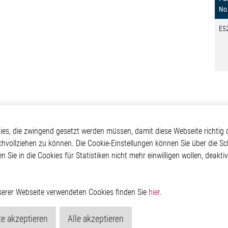
No
E5
otive
Über Elmos
Weitere Links
s, die zwingend gesetzt werden müssen, damit diese Webseite richtig d
chvollziehen zu können. Die Cookie-Einstellungen können Sie über die Sc
Safety
Unternehmen
Glossar
en Sie in die Cookies für Statistiken nicht mehr einwilligen wollen, deak
 Convenience
Investor
Kontakt
nment
Newsroom
Hinweisgeberschutzs
g
Rechtliches
ain
Impressum
nserer Webseite verwendeten Cookies finden Sie
hier
.
Datenschutzerklärung
Cookie-Popup anzeig
e akzeptieren
Alle akzeptieren