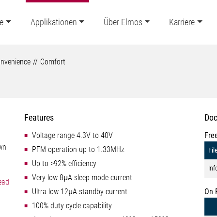
e
Applikationen
Über Elmos
Karriere
nvenience
Comfort
Features
Doc
Voltage range 4.3V to 40V
Fre
own
PFM operation up to 1.33MHz
Fil
Up to >92% efficiency
Inf
Very low 8μA sleep mode current
ead
Ultra low 12μA standby current
On 
100% duty cycle capability