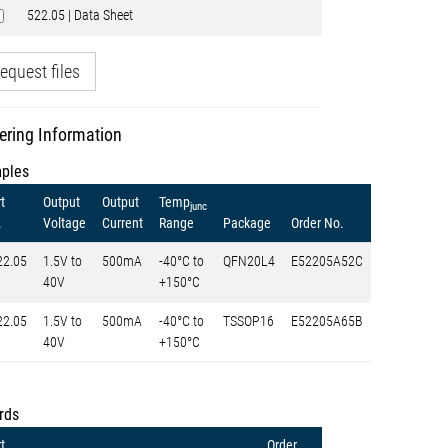
522.05 | Data Sheet
equest files
ering Information
ples
t
Output
Output
Temp
junc
.
Voltage
Current
Range
Package
Order No.
22.05
1.5V to
500mA
-40°C to
QFN20L4
E52205A52C
40V
+150°C
22.05
1.5V to
500mA
-40°C to
TSSOP16
E52205A65B
40V
+150°C
rds
t
Order