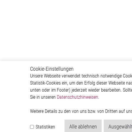
Cookie-Einstellungen
Body & Convenience
Autom
Unsere Webseite verwendet technisch notwendige Cookie
Statistik-Cookies ein, um den Erfolg dieser Webseite na
Actuator
ADAS & 
unten oder im Footer) jederzeit wieder bearbeiten. Sollt
Comfort
Body &
Sie in unseren
Datenschutzhinweisen
.
HVAC System
Infotai
Communication Module
Lightin
Power Supply
Powertr
Weitere Details zu den von uns bzw. von Dritten auf u
Relay Driver
Alle ablehnen
Ausgewählt
Statistiken