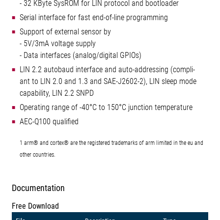
- 32 KByte SysROM for LIN protocol and bootloader
Serial interface for fast end-of-line programming
Support of external sensor by
- 5V/3mA voltage supply
- Data interfaces (analog/digital GPIOs)
LIN 2.2 autobaud interface and auto-addressing (compli-
ant to LIN 2.0 and 1.3 and SAE-J2602-2), LIN sleep mode
capability, LIN 2.2 SNPD
Operating range of -40°C to 150°C junction temperature
AEC-Q100 qualified
1 arm® and cortex® are the registered trademarks of arm limited in the eu and
other countries.
Documentation
Free Download