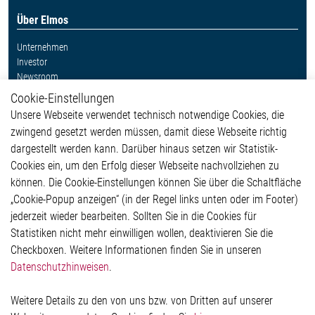
Über Elmos
Unternehmen
Investor
Newsroom
Cookie-Einstellungen
Weitere Links
Unsere Webseite verwendet technisch notwendige Cookies, die
Glossar
zwingend gesetzt werden müssen, damit diese Webseite richtig
Kontakt
dargestellt werden kann. Darüber hinaus setzen wir Statistik-
Hinweisgeberschutzsystem
Cookies ein, um den Erfolg dieser Webseite nachvollziehen zu
Rechtliches
können. Die Cookie-Einstellungen können Sie über die Schaltfläche
Impressum
„Cookie-Popup anzeigen“ (in der Regel links unten oder im Footer)
Datenschutzerklärung
jederzeit wieder bearbeiten. Sollten Sie in die Cookies für
Cookie-Popup anzeigen
Statistiken nicht mehr einwilligen wollen, deaktivieren Sie die
Checkboxen. Weitere Informationen finden Sie in unseren
Datenschutzhinweisen
.
Kontakt
Weitere Details zu den von uns bzw. von Dritten auf unserer
Elmos Semiconductor SE