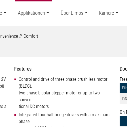
e
Applikationen
Über Elmos
Karriere
nvenience
Comfort
Features
Doc
 12V
Control and drive of three phase brush less motor
Fre
bit
(BLDC),
Fil
two phase bipolar stepper motor or up to two
Inf
conven-
es a
tional DC motors
On 
Integrated four half bridge drivers with a maximum
phase