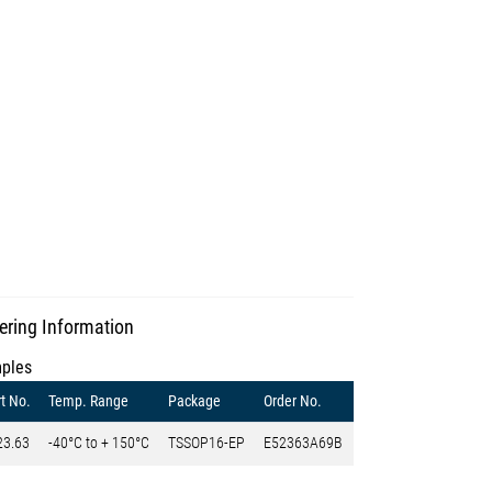
ering Information
ples
t No.
Temp. Range
Package
Order No.
23.63
-40°C to + 150°C
TSSOP16-EP
E52363A69B