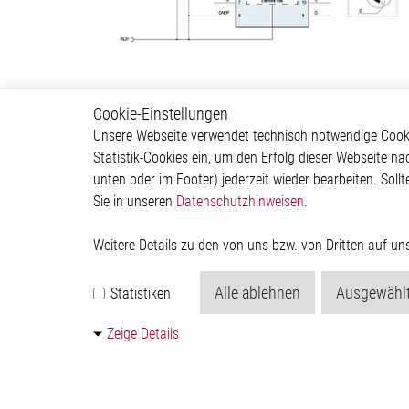
Cookie-Einstellungen
Body & Convenience
Autom
Unsere Webseite verwendet technisch notwendige Cookie
Statistik-Cookies ein, um den Erfolg dieser Webseite na
Actuator
ADAS & 
unten oder im Footer) jederzeit wieder bearbeiten. Sollt
Comfort
Body &
Sie in unseren
Datenschutzhinweisen
.
HVAC System
Infotai
Communication Module
Lightin
Power Supply
Powertr
Weitere Details zu den von uns bzw. von Dritten auf u
Relay Driver
Alle ablehnen
Ausgewählt
Statistiken
Zeige Details