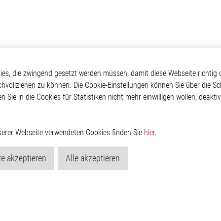
otive
Über Elmos
Weitere Links
s, die zwingend gesetzt werden müssen, damit diese Webseite richtig d
chvollziehen zu können. Die Cookie-Einstellungen können Sie über die Sc
Safety
Unternehmen
Glossar
en Sie in die Cookies für Statistiken nicht mehr einwilligen wollen, deak
 Convenience
Investor
Kontakt
nment
Newsroom
Hinweisgeberschutzs
g
Rechtliches
ain
Impressum
nserer Webseite verwendeten Cookies finden Sie
hier
.
Datenschutzerklärung
Cookie-Popup anzeig
e akzeptieren
Alle akzeptieren