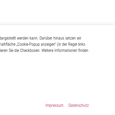
Kontakt
argestellt werden kann. Darüber hinaus setzen wir
haltfläche „Cookie-Popup anzeigen“ (in der Regel links
Elmos Semiconductor SE
tivieren Sie die Checkboxen. Weitere Informationen finden
Werkstättenstraße 18
ystem
51379 Leverkusen
Telefon: +49 (0) 2171 / 40
183-0
info[at]elmos.com
en
Handelsregister:
Köln HRB 123561
Impressum
Datenschutz