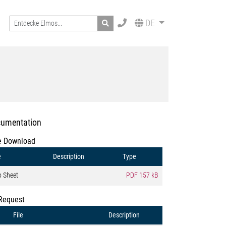
Search
DE
umentation
e Download
e
Description
Type
o Sheet
PDF
157 kB
Request
File
Description