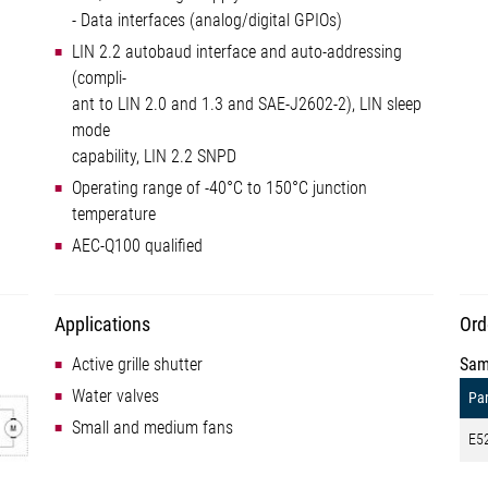
- Data interfaces (analog/digital GPIOs)
LIN 2.2 autobaud interface and auto-addressing
(compli-
ant to LIN 2.0 and 1.3 and SAE-J2602-2), LIN sleep
mode
capability, LIN 2.2 SNPD
Operating range of -40°C to 150°C junction
temperature
AEC-Q100 qualified
Applications
Ord
Active grille shutter
Sam
Water valves
Par
Small and medium fans
E5