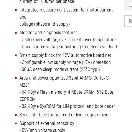
current of 1000mA per phase.
Integrated measurement system for motor current
and
R
voltage (phase and supply)
Monitor and diagnosis features
- Under/over-voltage, over-current, over-temperature
- Drain source voltage monitoring to detect over load
Smart supply block for 12V automotive board net
- Configurable low supply voltage (<7V) operation
- 30μA deep sleep mode current (25°C typ.)
Area and power optimized 32bit ARM® Cortex®-
M231
- 64 KByte Flash memory, 4 KByte SRAM, 512 Byte
EEPROM
- 32 KByte SysROM for LIN protocol and bootloader
Serial interface for fast end-of-line programming
Support of external sensor by
- 5V/3mA voltage supply