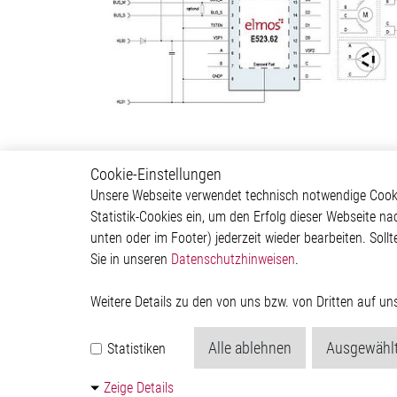
Cookie-Einstellungen
Body & Convenience
Autom
Unsere Webseite verwendet technisch notwendige Cookie
Statistik-Cookies ein, um den Erfolg dieser Webseite na
Actuator
ADAS & 
unten oder im Footer) jederzeit wieder bearbeiten. Sollt
Comfort
Body &
Sie in unseren
Datenschutzhinweisen
.
HVAC System
Infotai
Communication Module
Lightin
Power Supply
Powertr
Weitere Details zu den von uns bzw. von Dritten auf u
Relay Driver
Alle ablehnen
Ausgewählt
Statistiken
Zeige Details