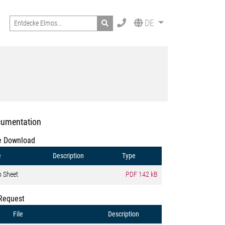
Search
DE
umentation
e Download
e
Description
Type
o Sheet
PDF
142 kB
Request
File
Description