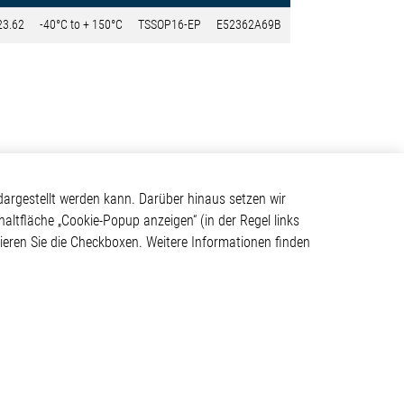
23.62
-40°C to + 150°C
TSSOP16-EP
E52362A69B
Kontakt
argestellt werden kann. Darüber hinaus setzen wir
haltfläche „Cookie-Popup anzeigen“ (in der Regel links
Elmos Semiconductor SE
tivieren Sie die Checkboxen. Weitere Informationen finden
Werkstättenstraße 18
ystem
51379 Leverkusen
Telefon: +49 (0) 2171 / 40
183-0
info[at]elmos.com
en
Handelsregister:
Köln HRB 123561