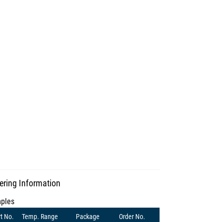
ering Information
ples
t No.
Temp. Range
Package
Order No.