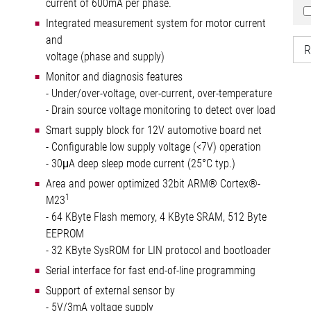
current of 600mA per phase.
Integrated measurement system for motor current
and
R
voltage (phase and supply)
Monitor and diagnosis features
- Under/over-voltage, over-current, over-temperature
- Drain source voltage monitoring to detect over load
Smart supply block for 12V automotive board net
- Configurable low supply voltage (<7V) operation
- 30μA deep sleep mode current (25°C typ.)
Area and power optimized 32bit ARM® Cortex®-
1
M23
- 64 KByte Flash memory, 4 KByte SRAM, 512 Byte
EEPROM
- 32 KByte SysROM for LIN protocol and bootloader
Serial interface for fast end-of-line programming
Support of external sensor by
- 5V/3mA voltage supply