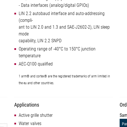
- Data interfaces (analog/digital GPIOs)
LIN 2.2 autobaud interface and auto-addressing
(compli-
ant to LIN 2.0 and 1.3 and SAE-J2602-2), LIN sleep
mode
capability, LIN 2.2 SNPD
Operating range of -40°C to 150°C junction
temperature
AEC-Q100 qualified
1 arm® and cortex® are the registered trademarks of arm limited in
the eu and other countries.
Applications
Ord
Active grille shutter
Sam
Water valves
Par