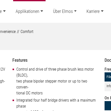
e
Applikationen
Über Elmos
Karriere
nvenience
Comfort
Features
Doc
 12V
Control and drive of three phase brush less motor
Fre
(BLDC),
Fil
gh-
two phase bipolar stepper motor or up to two
Inf
conven-
tional DC motors
On 
Integrated four half bridge drivers with a maximum
phase