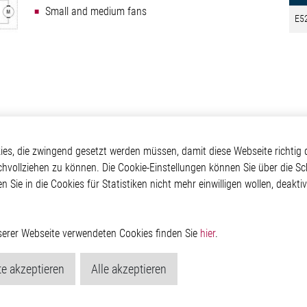
Small and medium fans
E5
otive
Über Elmos
Weitere Links
s, die zwingend gesetzt werden müssen, damit diese Webseite richtig d
chvollziehen zu können. Die Cookie-Einstellungen können Sie über die Sc
Safety
Unternehmen
Glossar
en Sie in die Cookies für Statistiken nicht mehr einwilligen wollen, deak
 Convenience
Investor
Kontakt
nment
Newsroom
Hinweisgeberschutzs
g
Rechtliches
ain
Impressum
nserer Webseite verwendeten Cookies finden Sie
hier
.
Datenschutzerklärung
Cookie-Popup anzeig
e akzeptieren
Alle akzeptieren