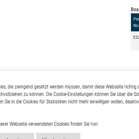
Boa
Pa
No
E5
otive
Über Elmos
Weitere Links
s, die zwingend gesetzt werden müssen, damit diese Webseite richtig d
chvollziehen zu können. Die Cookie-Einstellungen können Sie über die Sc
Safety
Unternehmen
Glossar
en Sie in die Cookies für Statistiken nicht mehr einwilligen wollen, deak
 Convenience
Investor
Kontakt
nment
Newsroom
Hinweisgeberschutzs
g
Rechtliches
ain
Impressum
nserer Webseite verwendeten Cookies finden Sie
hier
.
Datenschutzerklärung
Cookie-Popup anzeig