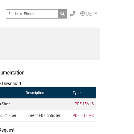
Search
DE
umentation
e Download
e
Description
Type
o Sheet
PDF
156 kB
duct Flyer
Linear LED Controller
PDF
2,13 MB
Request