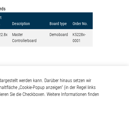
rds
rt
.
Description
Board type
Order No.
22.8x
Master
Demoboard
K5228x-
Controllerboard
0001
Kontakt
argestellt werden kann. Darüber hinaus setzen wir
haltfläche „Cookie-Popup anzeigen“ (in der Regel links
Elmos Semiconductor SE
tivieren Sie die Checkboxen. Weitere Informationen finden
Werkstättenstraße 18
ystem
51379 Leverkusen
Telefon: +49 (0) 2171 / 40
183-0
info[at]elmos.com
en