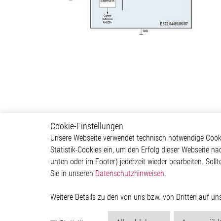
Cookie-Einstellungen
Infotainment
Autom
Unsere Webseite verwendet technisch notwendige Cookie
Statistik-Cookies ein, um den Erfolg dieser Webseite na
Head Unit
ADAS & 
unten oder im Footer) jederzeit wieder bearbeiten. Sollt
Human Machine Interface
Body &
Sie in unseren
Datenschutzhinweisen
.
(HMI)
Infotai
Lightin
Powertr
Weitere Details zu den von uns bzw. von Dritten auf u