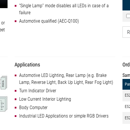
“Single Lamp” mode disables all LEDs in case of a
failure
Automotive qualified (AEC-Q100)
 or
eet
R
Applications
Ord
Automotive LED Lighting, Rear Lamp (e.g. Brake
Sam
Lamp, Reverse Light, Back Up Light, Rear Fog Light)
Par
Turn Indicator Driver
E5
Low Current Interior Lighting
E5
Body Computer
Industrial LED Applications or simple RGB Drivers
E5