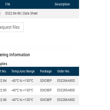
File
Description
E522.84-86 | Data Sheet
equest files
ering Information
ples
t No.
TempJunc Range
Package
Order No.
22.84
-40°C to +150°C
SOIC8EP
E52284A80D
22.85
-40°C to +150°C
SOIC8EP
E52285A80D
22.86
-40°C to +150°C
SOIC8EP
E52286A80D