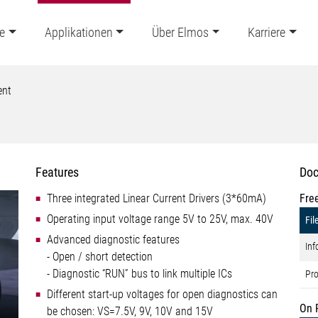
e
Applikationen
Über Elmos
Karriere
ent
Features
Doc
Three integrated Linear Current Drivers (3*60mA)
Fre
Operating input voltage range 5V to 25V, max. 40V
Fil
Advanced diagnostic features
Inf
- Open / short detection
- Diagnostic “RUN” bus to link multiple ICs
Pro
Different start-up voltages for open diagnostics can
On 
be chosen: VS=7.5V, 9V, 10V and 15V