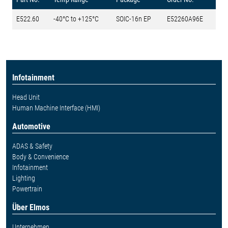
E522.60
-40°C to +125°C
SOIC-16n EP
E52260A96E
Infotainment
Head Unit
Human Machine Interface (HMI)
Automotive
ADAS & Safety
Body & Convenience
Infotainment
Lighting
Powertrain
Über Elmos
Unternehmen