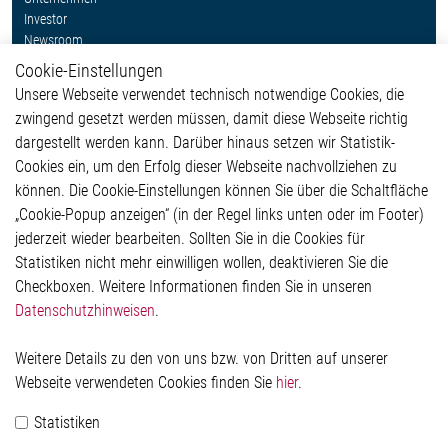
Investor
Newsroom
Cookie-Einstellungen
Weitere Links
Unsere Webseite verwendet technisch notwendige Cookies, die
Glossar
zwingend gesetzt werden müssen, damit diese Webseite richtig
Kontakt
dargestellt werden kann. Darüber hinaus setzen wir Statistik-
Hinweisgeberschutzsystem
Cookies ein, um den Erfolg dieser Webseite nachvollziehen zu
Rechtliches
können. Die Cookie-Einstellungen können Sie über die Schaltfläche
Impressum
„Cookie-Popup anzeigen“ (in der Regel links unten oder im Footer)
Datenschutzerklärung
jederzeit wieder bearbeiten. Sollten Sie in die Cookies für
Cookie-Popup anzeigen
Statistiken nicht mehr einwilligen wollen, deaktivieren Sie die
Checkboxen. Weitere Informationen finden Sie in unseren
Datenschutzhinweisen
.
Kontakt
Weitere Details zu den von uns bzw. von Dritten auf unserer
Elmos Semiconductor SE
Webseite verwendeten Cookies finden Sie
hier
.
Werkstättenstraße 18
51379 Leverkusen
Statistiken
Telefon: +49 (0) 2171 / 40 183-0