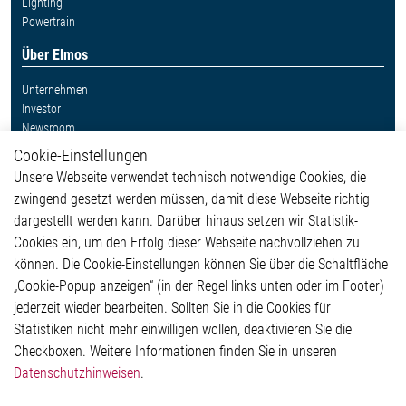
Lighting
Powertrain
Über Elmos
Unternehmen
Investor
Newsroom
Cookie-Einstellungen
Weitere Links
Unsere Webseite verwendet technisch notwendige Cookies, die
Glossar
zwingend gesetzt werden müssen, damit diese Webseite richtig
Kontakt
dargestellt werden kann. Darüber hinaus setzen wir Statistik-
Hinweisgeberschutzsystem
Cookies ein, um den Erfolg dieser Webseite nachvollziehen zu
Rechtliches
können. Die Cookie-Einstellungen können Sie über die Schaltfläche
Impressum
„Cookie-Popup anzeigen“ (in der Regel links unten oder im Footer)
Datenschutzerklärung
jederzeit wieder bearbeiten. Sollten Sie in die Cookies für
Cookie-Popup anzeigen
Statistiken nicht mehr einwilligen wollen, deaktivieren Sie die
Checkboxen. Weitere Informationen finden Sie in unseren
Datenschutzhinweisen
.
Kontakt