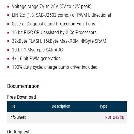
Voltage range 7V to 28V (5V to 42V peak)
LIN 2.x (1.3, SAE-J2602 comp.) or PWM bidirectional
Several Diagnostic and Protection Funktions
16 bit RISC CPU assisted by 2 Co-Processors
32kByte FLASH, 16kByte MaskROM, 4kByte SRAM
10 bit 1 Msample SAR ADC
4x 16 bit PWM generation
100% duty cycle, charge pump driver included
Documentation
Free Download
File
Description
Type
Info Sheet
PDF
242 kB
On Request