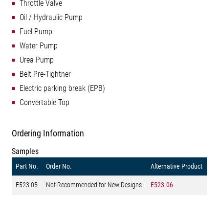
Throttle Valve
Oil / Hydraulic Pump
Fuel Pump
Water Pump
Urea Pump
Belt Pre-Tightner
Electric parking break (EPB)
Convertable Top
Ordering Information
Samples
Part No.
Order No.
Alternative Product
E523.05
Not Recommended for New Designs
E523.06