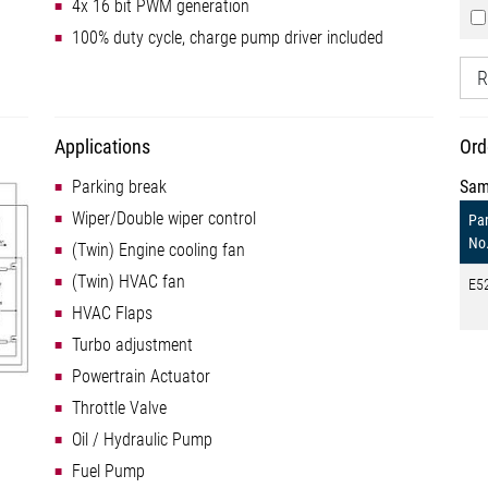
4x 16 bit PWM generation
100% duty cycle, charge pump driver included
R
Applications
Ord
Parking break
Sam
Wiper/Double wiper control
Par
No
(Twin) Engine cooling fan
(Twin) HVAC fan
E5
HVAC Flaps
Turbo adjustment
Powertrain Actuator
Throttle Valve
Oil / Hydraulic Pump
Fuel Pump