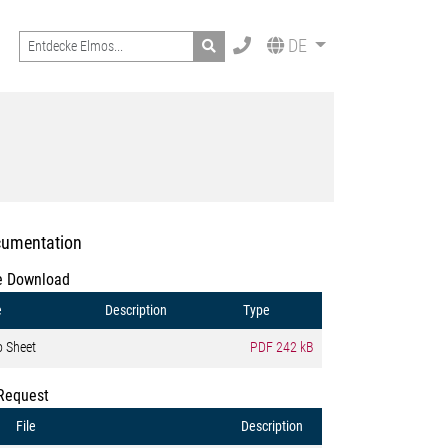
Search
DE
umentation
e Download
e
Description
Type
o Sheet
PDF
242 kB
Request
File
Description