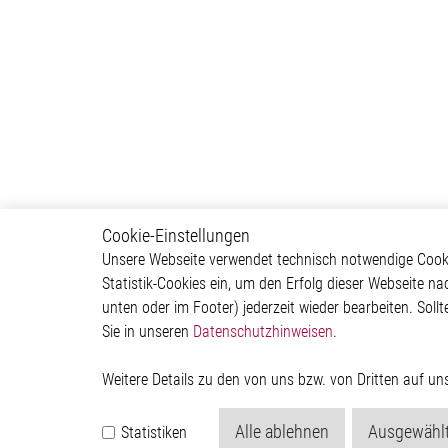
Cookie-Einstellungen
Powertrain
Autom
Unsere Webseite verwendet technisch notwendige Cookie
Statistik-Cookies ein, um den Erfolg dieser Webseite na
Powertrain Control Systems
ADAS & 
unten oder im Footer) jederzeit wieder bearbeiten. Sollt
Power Converter
Body &
Sie in unseren
Datenschutzhinweisen
.
Actuator
Infotai
Engine Cooling
Lightin
Valves
Powertr
Weitere Details zu den von uns bzw. von Dritten auf u
Pumps
ICE
Alle ablehnen
Ausgewählt
Statistiken
Relay Driver