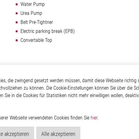
Water Pump
Urea Pump
Belt Pre-Tightner
Electric parking break (EPB)
Convertable Top
otive
Über Elmos
Weitere Links
s, die zwingend gesetzt werden müssen, damit diese Webseite richtig d
chvollziehen zu können. Die Cookie-Einstellungen können Sie über die Sc
Safety
Unternehmen
Glossar
en Sie in die Cookies für Statistiken nicht mehr einwilligen wollen, deak
 Convenience
Investor
Kontakt
nment
Newsroom
Hinweisgeberschutzs
g
Rechtliches
ain
Impressum
nserer Webseite verwendeten Cookies finden Sie
hier
.
Datenschutzerklärung
Cookie-Popup anzeig
e akzeptieren
Alle akzeptieren