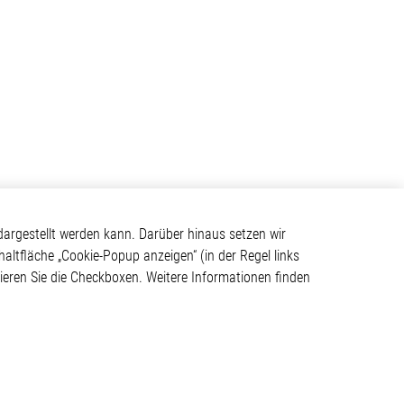
Kontakt
argestellt werden kann. Darüber hinaus setzen wir
haltfläche „Cookie-Popup anzeigen“ (in der Regel links
Elmos Semiconductor SE
tivieren Sie die Checkboxen. Weitere Informationen finden
Werkstättenstraße 18
ystem
51379 Leverkusen
Telefon: +49 (0) 2171 / 40
183-0
info[at]elmos.com
en
Handelsregister: