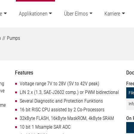
e
Applikationen
Über Elmos
Karriere
n
Pumps
Features
Doc
ing
Voltage range 7V to 28V (5V to 42V peak)
Fre
ive
LIN 2.x (1.3, SAE-J2602 comp.) or PWM bidirectional
Fil
Several Diagnostic and Protection Funktions
Inf
ime
16 bit RISC CPU assisted by 2 Co-Processors
32kByte FLASH, 16kByte MaskROM, 4kByte SRAM
On 
10 bit 1 Msample SAR ADC