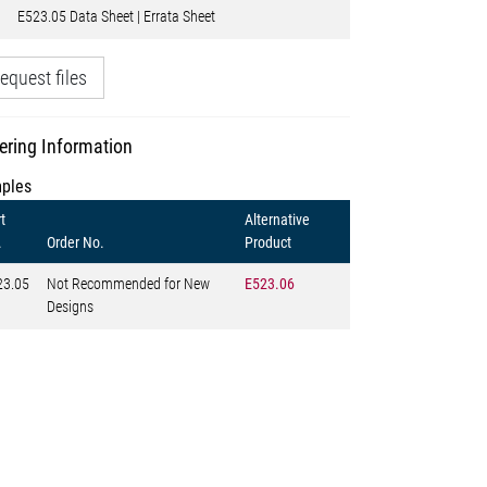
E523.05 Data Sheet | Errata Sheet
equest files
ering Information
ples
t
Alternative
.
Order No.
Product
23.05
Not Recommended for New
E523.06
Designs