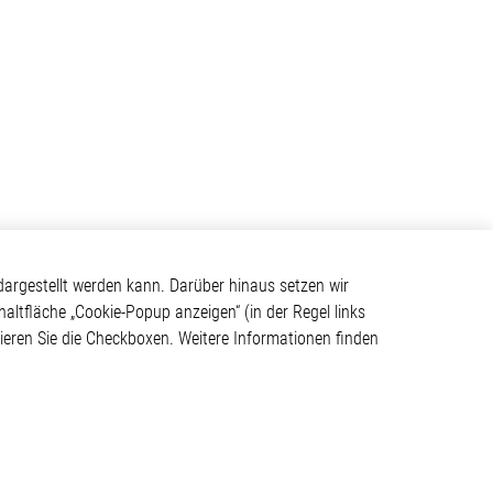
Kontakt
argestellt werden kann. Darüber hinaus setzen wir
haltfläche „Cookie-Popup anzeigen“ (in der Regel links
Elmos Semiconductor SE
tivieren Sie die Checkboxen. Weitere Informationen finden
Werkstättenstraße 18
ystem
51379 Leverkusen
Telefon: +49 (0) 2171 / 40
183-0
info[at]elmos.com
en
Handelsregister: