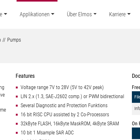
e
Applikationen
Über Elmos
Karriere
n
Pumps
Features
Doc
ing
Voltage range 7V to 28V (5V to 42V peak)
Fre
ive
LIN 2.x (1.3, SAE-J2602 comp.) or PWM bidirectional
Fil
Several Diagnostic and Protection Funktions
Inf
ime
16 bit RISC CPU assisted by 2 Co-Processors
32kByte FLASH, 16kByte MaskROM, 4kByte SRAM
On 
10 bit 1 Msample SAR ADC