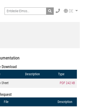
Search
DE
umentation
e Download
e
Description
Type
o Sheet
PDF
242 kB
Request
File
Description