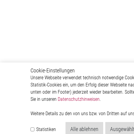
Cookie-Einstellungen
Powertrain
Autom
Unsere Webseite verwendet technisch notwendige Cookie
Statistik-Cookies ein, um den Erfolg dieser Webseite na
Powertrain Control Systems
ADAS & 
unten oder im Footer) jederzeit wieder bearbeiten. Sollt
Power Converter
Body &
Sie in unseren
Datenschutzhinweisen
.
Actuator
Infotai
Engine Cooling
Lightin
Valves
Powertr
Weitere Details zu den von uns bzw. von Dritten auf u
Pumps
ICE
Alle ablehnen
Ausgewählt
Statistiken
Relay Driver