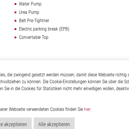
Water Pump
Urea Pump
Belt Pre-Tightner
Electric parking break (EPB)
Convertable Top
otive
Über Elmos
Weitere Links
s, die zwingend gesetzt werden müssen, damit diese Webseite richtig d
chvollziehen zu können. Die Cookie-Einstellungen können Sie über die Sc
Safety
Unternehmen
Glossar
en Sie in die Cookies für Statistiken nicht mehr einwilligen wollen, deak
 Convenience
Investor
Kontakt
nment
Newsroom
Hinweisgeberschutzs
g
Rechtliches
ain
Impressum
nserer Webseite verwendeten Cookies finden Sie
hier
.
Datenschutzerklärung
Cookie-Popup anzeig
e akzeptieren
Alle akzeptieren