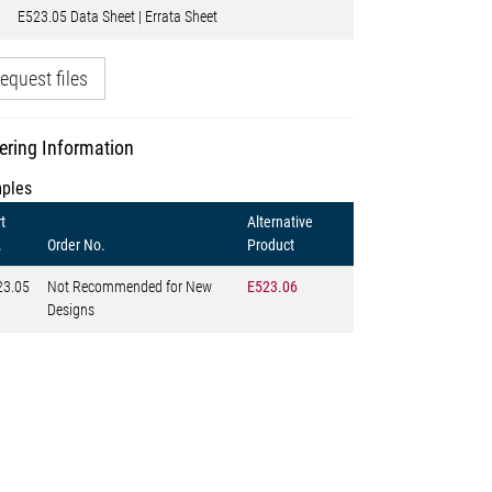
E523.05 Data Sheet | Errata Sheet
equest files
ering Information
ples
t
Alternative
.
Order No.
Product
23.05
Not Recommended for New
E523.06
Designs