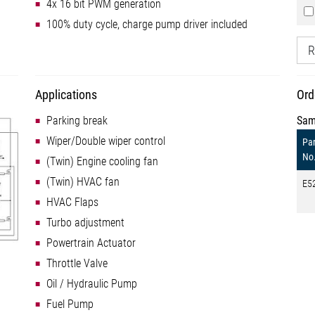
4x 16 bit PWM generation
100% duty cycle, charge pump driver included
R
Applications
Ord
Parking break
Sam
Wiper/Double wiper control
Par
No
(Twin) Engine cooling fan
(Twin) HVAC fan
E5
HVAC Flaps
Turbo adjustment
Powertrain Actuator
Throttle Valve
Oil / Hydraulic Pump
Fuel Pump