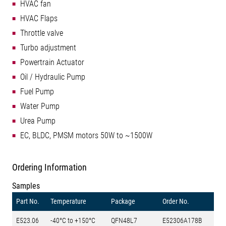
HVAC fan
HVAC Flaps
Throttle valve
Turbo adjustment
Powertrain Actuator
Oil / Hydraulic Pump
Fuel Pump
Water Pump
Urea Pump
EC, BLDC, PMSM motors 50W to ~1500W
Ordering Information
Samples
Part No.
Temperature
Package
Order No.
E523.06
-40°C to +150°C
QFN48L7
E52306A178B