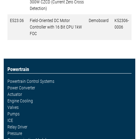
300W CZCD (Current Zero Cross
Detection)
E523.06
Field-Oriented DC Motor
Demoboard
K52306-
Controller with 16 Bit CPU 1kW
0006
FOC
Powertrain
Powertrain Control Systems
Power Converter
Actuator
Engine Cooling
Valves
Pumps
ICE
Relay Driver
Pressure