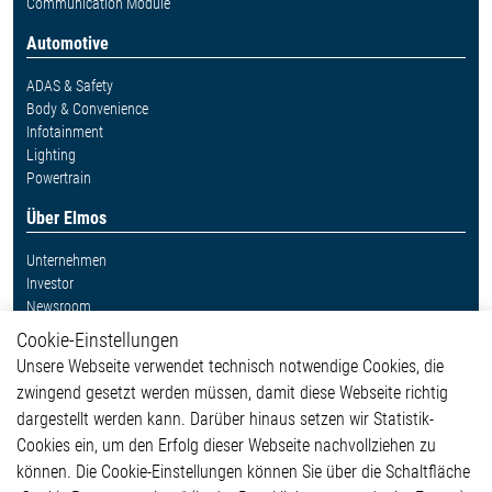
Communication Module
Automotive
ADAS & Safety
Body & Convenience
Infotainment
Lighting
Powertrain
Über Elmos
Unternehmen
Investor
Newsroom
Cookie-Einstellungen
Weitere Links
Unsere Webseite verwendet technisch notwendige Cookies, die
Glossar
zwingend gesetzt werden müssen, damit diese Webseite richtig
Kontakt
dargestellt werden kann. Darüber hinaus setzen wir Statistik-
Hinweisgeberschutzsystem
Cookies ein, um den Erfolg dieser Webseite nachvollziehen zu
Rechtliches
können. Die Cookie-Einstellungen können Sie über die Schaltfläche
Impressum