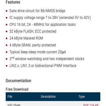
Features
Gate drive circuit for B6-NMOS bridge
IC supply voltage range 7 to 28V (extended 5V to 42V)
CPU 16 bit, 24 - 48MHz for application tasks
32 kByte FLASH, ECC protected
24 kByte Masked ROM
4 kByte SRAM, parity protected
Typical deep-sleep mode current 20μA
nd
2
window watchdog and two independent clocks
LIN2.x, LIN1.3 or bidirectional PWM Interface
Documentation
Free Download
File
Description
Type
Info Sheet
PDF
154 kB