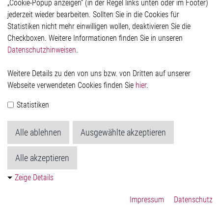
„Cookie-Popup anzeigen“ (in der Regel links unten oder im Footer)
Datenschutzerklärung
jederzeit wieder bearbeiten. Sollten Sie in die Cookies für
Cookie-Popup anzeigen
Statistiken nicht mehr einwilligen wollen, deaktivieren Sie die
Checkboxen. Weitere Informationen finden Sie in unseren
Datenschutzhinweisen
.
Kontakt
Weitere Details zu den von uns bzw. von Dritten auf unserer
Elmos Semiconductor SE
Webseite verwendeten Cookies finden Sie
hier
.
Werkstättenstraße 18
51379 Leverkusen
Statistiken
Telefon: +49 (0) 2171 / 40 183-0
info[at]elmos.com
Alle ablehnen
Ausgewählte akzeptieren
Handelsregister:
Köln HRB 123561
Alle akzeptieren
Zeige Details
Impressum
Datenschutz
© 2026 by Elmos Semiconductor SE