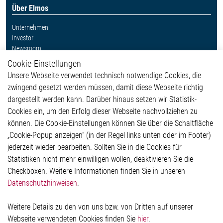
Über Elmos
Unternehmen
Investor
Newsroom
Cookie-Einstellungen
Weitere Links
Unsere Webseite verwendet technisch notwendige Cookies, die
Glossar
zwingend gesetzt werden müssen, damit diese Webseite richtig
Kontakt
dargestellt werden kann. Darüber hinaus setzen wir Statistik-
Hinweisgeberschutzsystem
Cookies ein, um den Erfolg dieser Webseite nachvollziehen zu
Rechtliches
können. Die Cookie-Einstellungen können Sie über die Schaltfläche
Impressum
„Cookie-Popup anzeigen“ (in der Regel links unten oder im Footer)
Datenschutzerklärung
jederzeit wieder bearbeiten. Sollten Sie in die Cookies für
Cookie-Popup anzeigen
Statistiken nicht mehr einwilligen wollen, deaktivieren Sie die
Checkboxen. Weitere Informationen finden Sie in unseren
Datenschutzhinweisen
.
Kontakt
Weitere Details zu den von uns bzw. von Dritten auf unserer
Elmos Semiconductor SE
Webseite verwendeten Cookies finden Sie
hier
.
Werkstättenstraße 18