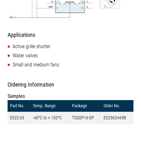
Applications
Active grille shutter
Water valves
Small and medium fans
Ordering Information
Samples
Part No.
Temp. Range
Package
Order No.
E523.63
-40°C to + 150°C
TSSOP16-EP
E52363A69B