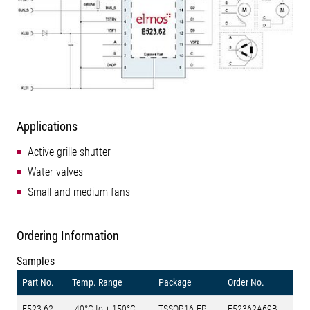
Applications
Active grille shutter
Water valves
Small and medium fans
Ordering Information
Samples
Part No.
Temp. Range
Package
Order No.
E523.62
-40°C to + 150°C
TSSOP16-EP
E52362A69B