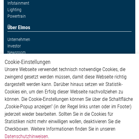
Infotainment
Lighting
Powertrain
Über Elmos
Unternehmen
Investor
Newsroom
Cookie-Einstellungen
Weitere Links
Unsere Webseite verwendet technisch notwendige Cookies, die
Glossar
zwingend gesetzt werden müssen, damit diese Webseite richtig
Kontakt
dargestellt werden kann. Darüber hinaus setzen wir Statistik-
Hinweisgeberschutzsystem
Cookies ein, um den Erfolg dieser Webseite nachvollziehen zu
Rechtliches
können. Die Cookie-Einstellungen können Sie über die Schaltfläche
Impressum
„Cookie-Popup anzeigen“ (in der Regel links unten oder im Footer)
Datenschutzerklärung
jederzeit wieder bearbeiten. Sollten Sie in die Cookies für
Cookie-Popup anzeigen
Statistiken nicht mehr einwilligen wollen, deaktivieren Sie die
Checkboxen. Weitere Informationen finden Sie in unseren
Datenschutzhinweisen
.