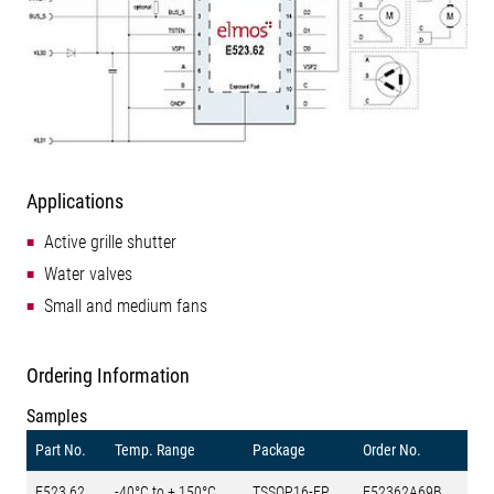
Applications
Active grille shutter
Water valves
Small and medium fans
Ordering Information
Samples
Part No.
Temp. Range
Package
Order No.
E523.62
-40°C to + 150°C
TSSOP16-EP
E52362A69B