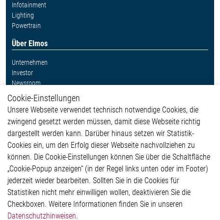
Infotainment
Lighting
Powertrain
Über Elmos
Unternehmen
Investor
Newsroom
Cookie-Einstellungen
Weitere Links
Unsere Webseite verwendet technisch notwendige Cookies, die
Glossar
zwingend gesetzt werden müssen, damit diese Webseite richtig
Kontakt
dargestellt werden kann. Darüber hinaus setzen wir Statistik-
Hinweisgeberschutzsystem
Cookies ein, um den Erfolg dieser Webseite nachvollziehen zu
Rechtliches
können. Die Cookie-Einstellungen können Sie über die Schaltfläche
Impressum
„Cookie-Popup anzeigen“ (in der Regel links unten oder im Footer)
Datenschutzerklärung
jederzeit wieder bearbeiten. Sollten Sie in die Cookies für
Cookie-Popup anzeigen
Statistiken nicht mehr einwilligen wollen, deaktivieren Sie die
Checkboxen. Weitere Informationen finden Sie in unseren
Datenschutzhinweisen
.