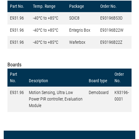
Part No.
Temp. Range
Package
Order No.
E931.96
-40°C to +85°C
SOIC8
E93196B53D
E931.96
-40°C to +85°C
Entegris Box
E93196B22W
E931.96
-40°C to +85°C
Waferbox
E93196B22Z
Boards
Part
Order
No.
Description
Board type
No.
E931.96
Motion Sensing, Ultra Low
Demoboard
K93196-
Power PIR controller, Evaluation
0001
Module