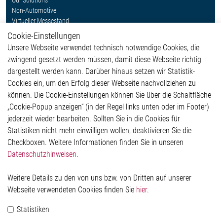
Non-Automotive
Virtueller Messestand
Cookie-Einstellungen
Weitere Links
Unsere Webseite verwendet technisch notwendige Cookies, die
Glossar
zwingend gesetzt werden müssen, damit diese Webseite richtig
Kontakt
dargestellt werden kann. Darüber hinaus setzen wir Statistik-
Hinweisgeberschutzsystem
Cookies ein, um den Erfolg dieser Webseite nachvollziehen zu
Rechtliches
können. Die Cookie-Einstellungen können Sie über die Schaltfläche
Impressum
„Cookie-Popup anzeigen“ (in der Regel links unten oder im Footer)
Datenschutzerklärung
jederzeit wieder bearbeiten. Sollten Sie in die Cookies für
Cookie-Popup anzeigen
Statistiken nicht mehr einwilligen wollen, deaktivieren Sie die
Checkboxen. Weitere Informationen finden Sie in unseren
Datenschutzhinweisen
.
Kontakt
Weitere Details zu den von uns bzw. von Dritten auf unserer
Elmos Semiconductor SE
Webseite verwendeten Cookies finden Sie
hier
.
Werkstättenstraße 18
51379 Leverkusen
Statistiken
Telefon: +49 (0) 2171 / 40 183-0