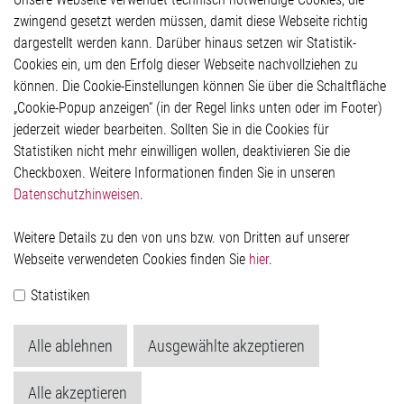
Glossar
zwingend gesetzt werden müssen, damit diese Webseite richtig
Kontakt
dargestellt werden kann. Darüber hinaus setzen wir Statistik-
Hinweisgeberschutzsystem
Cookies ein, um den Erfolg dieser Webseite nachvollziehen zu
Rechtliches
können. Die Cookie-Einstellungen können Sie über die Schaltfläche
Impressum
„Cookie-Popup anzeigen“ (in der Regel links unten oder im Footer)
Datenschutzerklärung
jederzeit wieder bearbeiten. Sollten Sie in die Cookies für
Cookie-Popup anzeigen
Statistiken nicht mehr einwilligen wollen, deaktivieren Sie die
Checkboxen. Weitere Informationen finden Sie in unseren
Datenschutzhinweisen
.
Kontakt
Weitere Details zu den von uns bzw. von Dritten auf unserer
Elmos Semiconductor SE
Webseite verwendeten Cookies finden Sie
hier
.
Werkstättenstraße 18
51379 Leverkusen
Statistiken
Telefon: +49 (0) 2171 / 40 183-0
info[at]elmos.com
Alle ablehnen
Ausgewählte akzeptieren
Handelsregister:
Köln HRB 123561
Alle akzeptieren