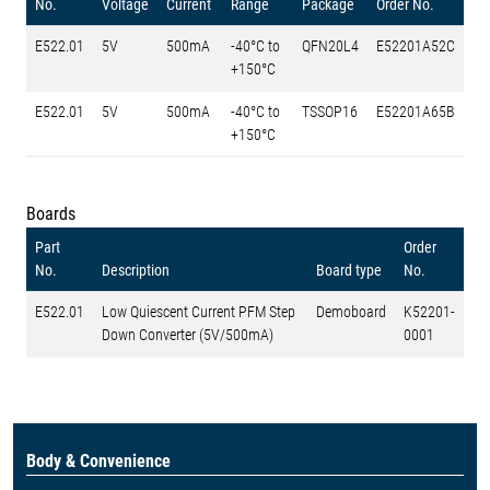
No.
Voltage
Current
Range
Package
Order No.
E522.01
5V
500mA
-40°C to
QFN20L4
E52201A52C
+150°C
E522.01
5V
500mA
-40°C to
TSSOP16
E52201A65B
+150°C
Boards
Part
Order
No.
Description
Board type
No.
E522.01
Low Quiescent Current PFM Step
Demoboard
K52201-
Down Converter (5V/500mA)
0001
Body & Convenience