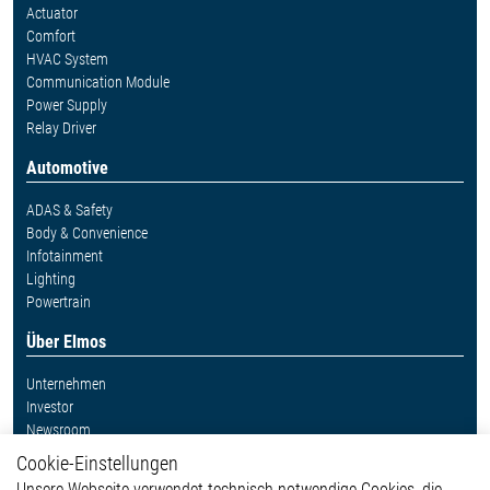
Actuator
Comfort
HVAC System
Communication Module
Power Supply
Relay Driver
Automotive
ADAS & Safety
Body & Convenience
Infotainment
Lighting
Powertrain
Über Elmos
Unternehmen
Investor
Newsroom
Cookie-Einstellungen
Weitere Links
Unsere Webseite verwendet technisch notwendige Cookies, die