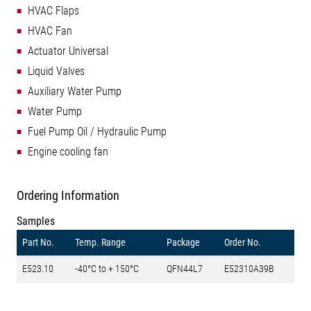
HVAC Flaps
HVAC Fan
Actuator Universal
Liquid Valves
Auxiliary Water Pump
Water Pump
Fuel Pump Oil / Hydraulic Pump
Engine cooling fan
Ordering Information
Samples
Part No.
Temp. Range
Package
Order No.
E523.10
-40°C to + 150°C
QFN44L7
E52310A39B