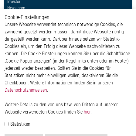
Investor
Newsroom
Cookie-Einstellungen
Weitere Links
Unsere Webseite verwendet technisch notwendige Cookies, die
Glossar
zwingend gesetzt werden müssen, damit diese Webseite richtig
Kontakt
dargestellt werden kann. Darüber hinaus setzen wir Statistik-
Hinweisgeberschutzsystem
Cookies ein, um den Erfolg dieser Webseite nachvollziehen zu
Rechtliches
können. Die Cookie-Einstellungen können Sie über die Schaltfläche
Impressum
„Cookie-Popup anzeigen“ (in der Regel links unten oder im Footer)
Datenschutzerklärung
jederzeit wieder bearbeiten. Sollten Sie in die Cookies für
Cookie-Popup anzeigen
Statistiken nicht mehr einwilligen wollen, deaktivieren Sie die
Checkboxen. Weitere Informationen finden Sie in unseren
Datenschutzhinweisen
.
Kontakt
Weitere Details zu den von uns bzw. von Dritten auf unserer
Elmos Semiconductor SE
Webseite verwendeten Cookies finden Sie
hier
.
Werkstättenstraße 18
51379 Leverkusen
Statistiken
Telefon: +49 (0) 2171 / 40 183-0
info[at]elmos.com