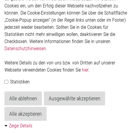
Hinweisgeberschutzsystem
Cookies ein, um den Erfolg dieser Webseite nachvollziehen zu
Rechtliches
können. Die Cookie-Einstellungen können Sie über die Schaltfläche
Impressum
„Cookie-Popup anzeigen“ (in der Regel links unten oder im Footer)
Datenschutzerklärung
jederzeit wieder bearbeiten. Sollten Sie in die Cookies für
Cookie-Popup anzeigen
Statistiken nicht mehr einwilligen wollen, deaktivieren Sie die
Checkboxen. Weitere Informationen finden Sie in unseren
Datenschutzhinweisen
.
Kontakt
Weitere Details zu den von uns bzw. von Dritten auf unserer
Elmos Semiconductor SE
Webseite verwendeten Cookies finden Sie
hier
.
Werkstättenstraße 18
51379 Leverkusen
Statistiken
Telefon: +49 (0) 2171 / 40 183-0
info[at]elmos.com
Alle ablehnen
Ausgewählte akzeptieren
Handelsregister:
Köln HRB 123561
Alle akzeptieren
Zeige Details