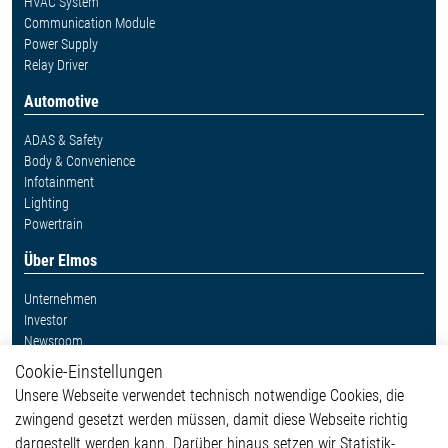
HVAC System
Communication Module
Power Supply
Relay Driver
Automotive
ADAS & Safety
Body & Convenience
Infotainment
Lighting
Powertrain
Über Elmos
Unternehmen
Investor
Newsroom
Cookie-Einstellungen
Weitere Links
Unsere Webseite verwendet technisch notwendige Cookies, die
Glossar
zwingend gesetzt werden müssen, damit diese Webseite richtig
Kontakt
dargestellt werden kann. Darüber hinaus setzen wir Statistik-