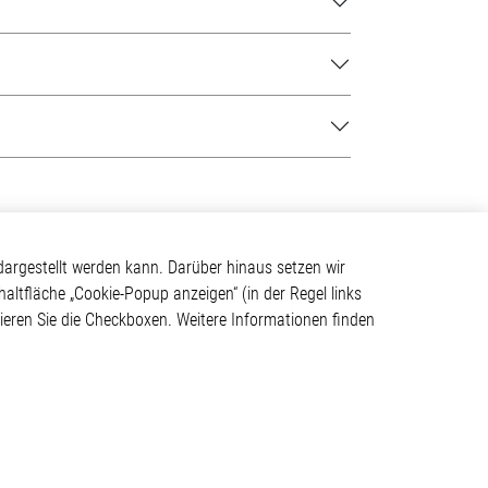
Kontakt
argestellt werden kann. Darüber hinaus setzen wir
haltfläche „Cookie-Popup anzeigen“ (in der Regel links
Elmos Semiconductor SE
tivieren Sie die Checkboxen. Weitere Informationen finden
Werkstättenstraße 18
ystem
51379 Leverkusen
Telefon: +49 (0) 2171 / 40
183-0
info[at]elmos.com
en
Handelsregister:
Köln HRB 123561