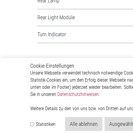
Rear Lamp
Rear Light Module
Turn Indicator
Cookie-Einstellungen
Lighting
Autom
Unsere Webseite verwendet technisch notwendige Cookie
Statistik-Cookies ein, um den Erfolg dieser Webseite na
Exterior Light
ADAS & 
unten oder im Footer) jederzeit wieder bearbeiten. Sollt
Interior Light
Body &
Sie in unseren
Datenschutzhinweisen
.
Communication Module
Infotai
Lightin
Powertr
Weitere Details zu den von uns bzw. von Dritten auf u
Alle ablehnen
Ausgewählt
Statistiken