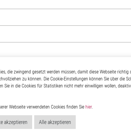
otive
Über Elmos
Weitere Links
s, die zwingend gesetzt werden müssen, damit diese Webseite richtig d
chvollziehen zu können. Die Cookie-Einstellungen können Sie über die Sc
Safety
Unternehmen
Glossar
en Sie in die Cookies für Statistiken nicht mehr einwilligen wollen, deak
 Convenience
Investor
Kontakt
nment
Newsroom
Hinweisgeberschutzs
g
Rechtliches
ain
Impressum
nserer Webseite verwendeten Cookies finden Sie
hier
.
Datenschutzerklärung
Cookie-Popup anzeig
e akzeptieren
Alle akzeptieren