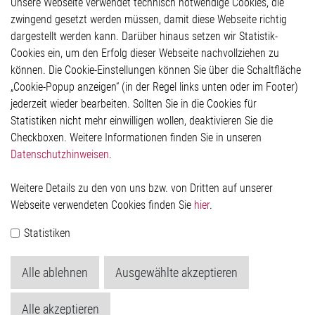
Unsere Webseite verwendet technisch notwendige Cookies, die
Glossar
zwingend gesetzt werden müssen, damit diese Webseite richtig
Kontakt
dargestellt werden kann. Darüber hinaus setzen wir Statistik-
Hinweisgeberschutzsystem
Cookies ein, um den Erfolg dieser Webseite nachvollziehen zu
Rechtliches
können. Die Cookie-Einstellungen können Sie über die Schaltfläche
Impressum
„Cookie-Popup anzeigen“ (in der Regel links unten oder im Footer)
Datenschutzerklärung
jederzeit wieder bearbeiten. Sollten Sie in die Cookies für
Cookie-Popup anzeigen
Statistiken nicht mehr einwilligen wollen, deaktivieren Sie die
Checkboxen. Weitere Informationen finden Sie in unseren
Datenschutzhinweisen
.
Kontakt
Weitere Details zu den von uns bzw. von Dritten auf unserer
Elmos Semiconductor SE
Webseite verwendeten Cookies finden Sie
hier
.
Werkstättenstraße 18
51379 Leverkusen
Statistiken
Telefon: +49 (0) 2171 / 40 183-0
info[at]elmos.com
Alle ablehnen
Ausgewählte akzeptieren
Handelsregister:
Köln HRB 123561
Alle akzeptieren