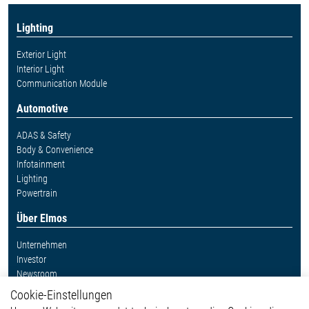
Lighting
Exterior Light
Interior Light
Communication Module
Automotive
ADAS & Safety
Body & Convenience
Infotainment
Lighting
Powertrain
Über Elmos
Unternehmen
Investor
Newsroom
Cookie-Einstellungen
Weitere Links