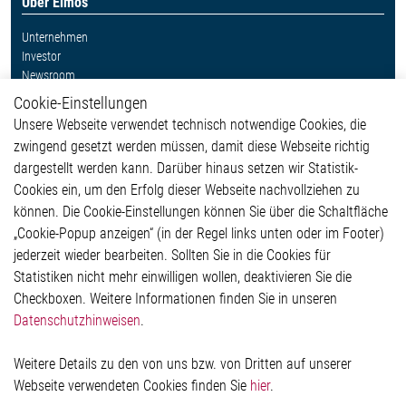
Über Elmos
Unternehmen
Investor
Newsroom
Cookie-Einstellungen
Weitere Links
Unsere Webseite verwendet technisch notwendige Cookies, die
Glossar
zwingend gesetzt werden müssen, damit diese Webseite richtig
Kontakt
dargestellt werden kann. Darüber hinaus setzen wir Statistik-
Hinweisgeberschutzsystem
Cookies ein, um den Erfolg dieser Webseite nachvollziehen zu
Rechtliches
können. Die Cookie-Einstellungen können Sie über die Schaltfläche
Impressum
„Cookie-Popup anzeigen“ (in der Regel links unten oder im Footer)
Datenschutzerklärung
jederzeit wieder bearbeiten. Sollten Sie in die Cookies für
Cookie-Popup anzeigen
Statistiken nicht mehr einwilligen wollen, deaktivieren Sie die
Checkboxen. Weitere Informationen finden Sie in unseren
Datenschutzhinweisen
.
Kontakt
Weitere Details zu den von uns bzw. von Dritten auf unserer
Elmos Semiconductor SE
Webseite verwendeten Cookies finden Sie
hier
.
Werkstättenstraße 18