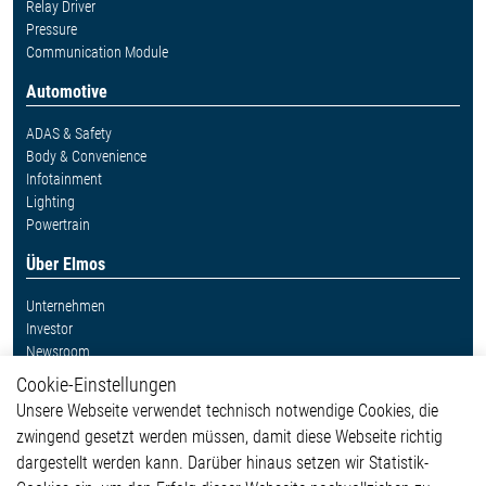
Relay Driver
Pressure
Communication Module
Automotive
ADAS & Safety
Body & Convenience
Infotainment
Lighting
Powertrain
Über Elmos
Unternehmen
Investor
Newsroom
Cookie-Einstellungen
Weitere Links
Unsere Webseite verwendet technisch notwendige Cookies, die
Glossar
zwingend gesetzt werden müssen, damit diese Webseite richtig
Kontakt
dargestellt werden kann. Darüber hinaus setzen wir Statistik-
Hinweisgeberschutzsystem