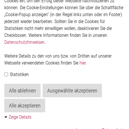
Cookies ein, um den Erfolg dieser Webseite nachvollziehen zu
Rechtliches
können. Die Cookie-Einstellungen können Sie über die Schaltfläche
Impressum
„Cookie-Popup anzeigen“ (in der Regel links unten oder im Footer)
Datenschutzerklärung
jederzeit wieder bearbeiten. Sollten Sie in die Cookies für
Cookie-Popup anzeigen
Statistiken nicht mehr einwilligen wollen, deaktivieren Sie die
Checkboxen. Weitere Informationen finden Sie in unseren
Datenschutzhinweisen
.
Kontakt
Weitere Details zu den von uns bzw. von Dritten auf unserer
Elmos Semiconductor SE
Webseite verwendeten Cookies finden Sie
hier
.
Werkstättenstraße 18
51379 Leverkusen
Statistiken
Telefon: +49 (0) 2171 / 40 183-0
info[at]elmos.com
Alle ablehnen
Ausgewählte akzeptieren
Handelsregister:
Köln HRB 123561
Alle akzeptieren
Zeige Details