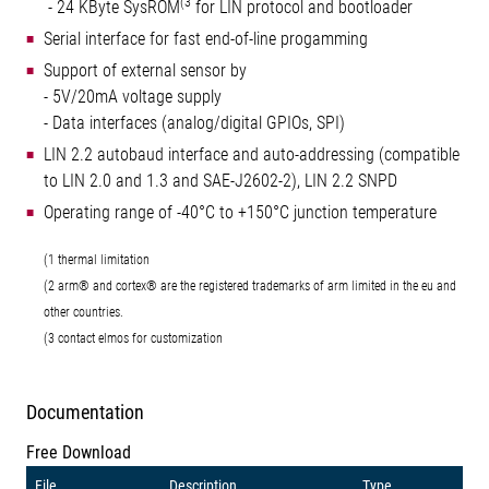
(3
- 24 KByte SysROM
for LIN protocol and bootloader
Serial interface for fast end-of-line progamming
Support of external sensor by
- 5V/20mA voltage supply
- Data interfaces (analog/digital GPIOs, SPI)
LIN 2.2 autobaud interface and auto-addressing (compatible
to LIN 2.0 and 1.3 and SAE-J2602-2), LIN 2.2 SNPD
Operating range of -40°C to +150°C junction temperature
(1 thermal limitation
(2 arm® and cortex® are the registered trademarks of arm limited in the eu and
other countries.
(3 contact elmos for customization
Documentation
Free Download
File
Description
Type