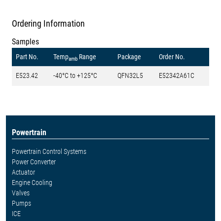
Ordering Information
Samples
Part No.
Temp
Range
Package
Order No.
amb
E523.42
-40°C to +125°C
QFN32L5
E52342A61C
Powertrain
Powertrain Control Systems
Power Converter
Actuator
Engine Cooling
Valves
Pumps
ICE