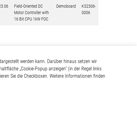
23.06
Field-Oriented DC
Demoboard
K52306-
Motor Controller with
0006
16 Bit CPU 1kW FOC
Kontakt
argestellt werden kann. Darüber hinaus setzen wir
haltfläche „Cookie-Popup anzeigen“ (in der Regel links
Elmos Semiconductor SE
tivieren Sie die Checkboxen. Weitere Informationen finden
Werkstättenstraße 18
ystem
51379 Leverkusen
Telefon: +49 (0) 2171 / 40
183-0
info[at]elmos.com
en
Handelsregister:
Köln HRB 123561