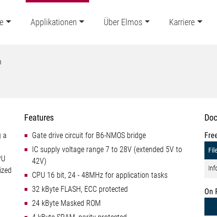
e
Applikationen
Über Elmos
Karriere
n
Features
Doc
g a
Gate drive circuit for B6-NMOS bridge
Fre
IC supply voltage range 7 to 28V (extended 5V to
Fil
PU
42V)
Inf
ized
CPU 16 bit, 24 - 48MHz for application tasks
32 kByte FLASH, ECC protected
On 
24 kByte Masked ROM