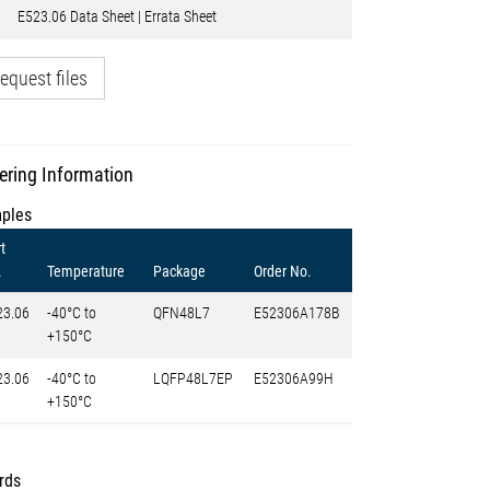
E523.06 Data Sheet | Errata Sheet
equest files
ering Information
ples
t
.
Temperature
Package
Order No.
23.06
-40°C to
QFN48L7
E52306A178B
+150°C
23.06
-40°C to
LQFP48L7EP
E52306A99H
+150°C
rds