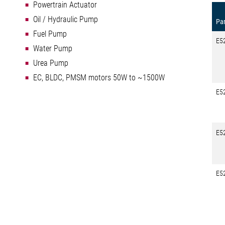
Powertrain Actuator
Oil / Hydraulic Pump
Par
Fuel Pump
E5
Water Pump
Urea Pump
EC, BLDC, PMSM motors 50W to ~1500W
E5
E5
E5