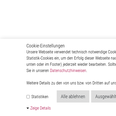
Cookie-Einstellungen
Powertrain
Autom
Unsere Webseite verwendet technisch notwendige Cookie
Statistik-Cookies ein, um den Erfolg dieser Webseite na
Powertrain Control Systems
ADAS & 
unten oder im Footer) jederzeit wieder bearbeiten. Sollt
Power Converter
Body &
Sie in unseren
Datenschutzhinweisen
.
Actuator
Infotai
Engine Cooling
Lightin
Valves
Powertr
Weitere Details zu den von uns bzw. von Dritten auf u
Pumps
ICE
Alle ablehnen
Ausgewählt
Statistiken
Relay Driver
Pressure
Zeige Details
Communication Module