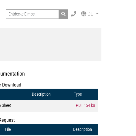
Search
DE
umentation
e Download
e
Description
Type
o Sheet
PDF
154 kB
Request
File
Description