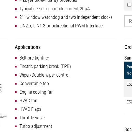
4 kByte SRAM, parity protected
Typical deep-sleep mode current 20μA
nd
2
window watchdog and two independent clocks
R
LIN2.x, LIN1.3 or bidirectional PWM Interface
Applications
Ord
Belt pre-tightner
Sam
Electric parking break (EPB)
Par
No
Wiper/Double wiper control
Convertable top
E5
Engine cooling fan
HVAC fan
E5
HVAC Flaps
Throttle valve
Turbo adjustment
Boa