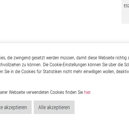
E5
otive
Über Elmos
Weitere Links
s, die zwingend gesetzt werden müssen, damit diese Webseite richtig d
chvollziehen zu können. Die Cookie-Einstellungen können Sie über die Sc
Safety
Unternehmen
Glossar
en Sie in die Cookies für Statistiken nicht mehr einwilligen wollen, deak
 Convenience
Investor
Kontakt
nment
Newsroom
Hinweisgeberschutzs
g
Rechtliches
ain
Impressum
nserer Webseite verwendeten Cookies finden Sie
hier
.
Datenschutzerklärung
Cookie-Popup anzeig
e akzeptieren
Alle akzeptieren