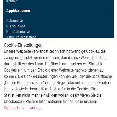
Kontakt
Applikationen
Automotive
Our Solutions
Non-Automotive
Virtueller Messestand
Cookie-Einstellungen
Weitere Links
Unsere Webseite verwendet technisch notwendige Cookies, die
Glossar
zwingend gesetzt werden müssen, damit diese Webseite richtig
Kontakt
dargestellt werden kann. Darüber hinaus setzen wir Statistik-
Hinweisgeberschutzsystem
Cookies ein, um den Erfolg dieser Webseite nachvollziehen zu
Rechtliches
können. Die Cookie-Einstellungen können Sie über die Schaltfläche
Impressum
„Cookie-Popup anzeigen“ (in der Regel links unten oder im Footer)
Datenschutzerklärung
jederzeit wieder bearbeiten. Sollten Sie in die Cookies für
Cookie-Popup anzeigen
Statistiken nicht mehr einwilligen wollen, deaktivieren Sie die
Checkboxen. Weitere Informationen finden Sie in unseren
Datenschutzhinweisen
.
Kontakt