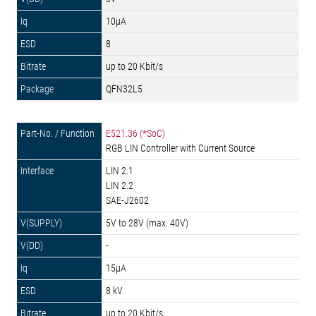
10µA
8
up to 20 Kbit/s
QFN32L5
E521.36 (*SoC)
RGB LIN Controller with Current Source
LIN 2.1
LIN 2.2
SAE-J2602
5V to 28V (max. 40V)
-
15µA
8 kV
up to 20 Kbit/s