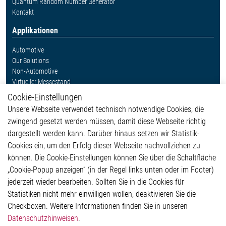
Quantum Random Number Generator
Kontakt
Applikationen
Automotive
Our Solutions
Non-Automotive
Virtueller Messestand
Cookie-Einstellungen
Weitere Links
Unsere Webseite verwendet technisch notwendige Cookies, die
Glossar
zwingend gesetzt werden müssen, damit diese Webseite richtig
Kontakt
dargestellt werden kann. Darüber hinaus setzen wir Statistik-
Hinweisgeberschutzsystem
Cookies ein, um den Erfolg dieser Webseite nachvollziehen zu
Rechtliches
können. Die Cookie-Einstellungen können Sie über die Schaltfläche
Impressum
„Cookie-Popup anzeigen“ (in der Regel links unten oder im Footer)
Datenschutzerklärung
jederzeit wieder bearbeiten. Sollten Sie in die Cookies für
Cookie-Popup anzeigen
Statistiken nicht mehr einwilligen wollen, deaktivieren Sie die
Checkboxen. Weitere Informationen finden Sie in unseren
Datenschutzhinweisen
.