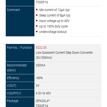
TSSOP16
Idle current of 12μA typ.
Sleep current of 8μA typ.
Input voltage up to 40V
Up to 100% duty cycle
Undervoltage lockout
E522.03
Low Quiescent Current Step Down Converter
(5V/350mA)
350mA
>90%
5V
4.5V to 40V
QFN20L4*
TSSOP16