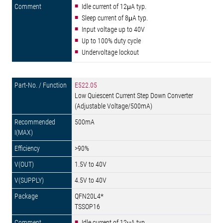
Idle current of 12μA typ.
Sleep current of 8μA typ.
Input voltage up to 40V
Up to 100% duty cycle
Undervoltage lockout
E522.05
Low Quiescent Current Step Down Converter
(Adjustable Voltage/500mA)
500mA
>90%
1.5V to 40V
4.5V to 40V
QFN20L4*
TSSOP16
Idle current of 12μA typ.