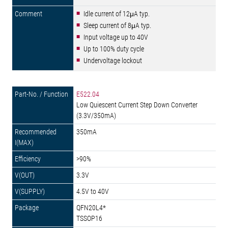
Idle current of 12μA typ.
Sleep current of 8μA typ.
Input voltage up to 40V
Up to 100% duty cycle
Undervoltage lockout
E522.04
Low Quiescent Current Step Down Converter
(3.3V/350mA)
350mA
>90%
3.3V
4.5V to 40V
QFN20L4*
TSSOP16