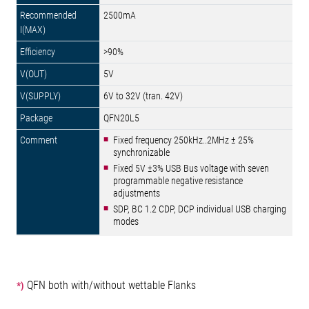
2500mA
>90%
5V
6V to 32V (tran. 42V)
QFN20L5
Fixed frequency 250kHz..2MHz ± 25%
synchronizable
Fixed 5V ±3% USB Bus voltage with seven
programmable negative resistance
adjustments
SDP, BC 1.2 CDP, DCP individual USB charging
modes
QFN both with/without wettable Flanks
*)