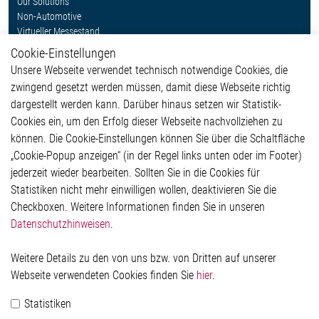
Our Solutions
Non-Automotive
Virtueller Messestand
Cookie-Einstellungen
Weitere Links
Unsere Webseite verwendet technisch notwendige Cookies, die
Glossar
zwingend gesetzt werden müssen, damit diese Webseite richtig
Kontakt
dargestellt werden kann. Darüber hinaus setzen wir Statistik-
Hinweisgeberschutzsystem
Cookies ein, um den Erfolg dieser Webseite nachvollziehen zu
Rechtliches
können. Die Cookie-Einstellungen können Sie über die Schaltfläche
Impressum
„Cookie-Popup anzeigen“ (in der Regel links unten oder im Footer)
Datenschutzerklärung
jederzeit wieder bearbeiten. Sollten Sie in die Cookies für
Cookie-Popup anzeigen
Statistiken nicht mehr einwilligen wollen, deaktivieren Sie die
Checkboxen. Weitere Informationen finden Sie in unseren
Datenschutzhinweisen
.
Kontakt
Weitere Details zu den von uns bzw. von Dritten auf unserer
Elmos Semiconductor SE
Webseite verwendeten Cookies finden Sie
hier
.
Werkstättenstraße 18
51379 Leverkusen
Statistiken
Telefon: +49 (0) 2171 / 40 183-0