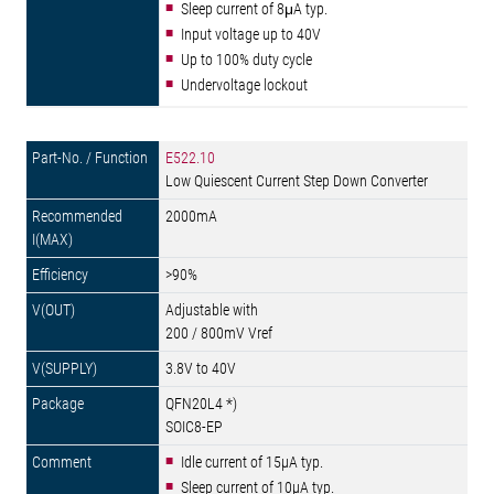
Sleep current of 8μA typ.
Input voltage up to 40V
Up to 100% duty cycle
Undervoltage lockout
E522.10
Low Quiescent Current Step Down Converter
2000mA
>90%
Adjustable with
200 / 800mV Vref
3.8V to 40V
QFN20L4 *)
SOIC8-EP
Idle current of 15µA typ.
Sleep current of 10µA typ.