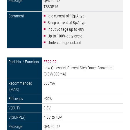
QFN20L4*
TSSOP16
Idle current of 12μA typ.
Sleep current of 8μA typ.
Input voltage up to 40V
Up to 100% duty cycle
Undervoltage lockout
E522.02
Low Quiescent Current Step Down Converter
(3.3V/500mA)
500mA
>90%
3.3V
4.5V to 40V
QFN20L4*