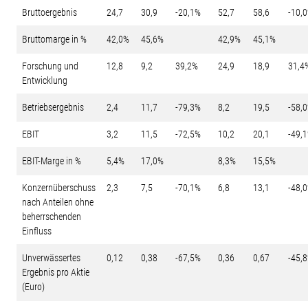
Bruttoergebnis
24,7
30,9
-20,1%
52,7
58,6
-10,
Bruttomarge in %
42,0%
45,6%
42,9%
45,1%
Forschung und
12,8
9,2
39,2%
24,9
18,9
31,4
Entwicklung
Betriebsergebnis
2,4
11,7
-79,3%
8,2
19,5
-58,
EBIT
3,2
11,5
-72,5%
10,2
20,1
-49,
EBIT-Marge in %
5,4%
17,0%
8,3%
15,5%
Konzernüberschuss
2,3
7,5
-70,1%
6,8
13,1
-48,
nach Anteilen ohne
beherrschenden
Einfluss
Unverwässertes
0,12
0,38
-67,5%
0,36
0,67
-45,
Ergebnis pro Aktie
(Euro)