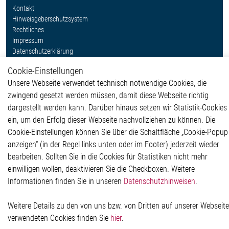
Kontakt
Hinweisgeberschutzsystem
Rechtliches
Impressum
Datenschutzerklärung
Cookie-Popup anzeigen
Cookie-Einstellungen
Unsere Webseite verwendet technisch notwendige Cookies, die
zwingend gesetzt werden müssen, damit diese Webseite richtig
Kontakt
dargestellt werden kann. Darüber hinaus setzen wir Statistik-Cookies
ein, um den Erfolg dieser Webseite nachvollziehen zu können. Die
Elmos Semiconductor SE
Cookie-Einstellungen können Sie über die Schaltfläche „Cookie-Popup
Werkstättenstraße 18
anzeigen“ (in der Regel links unten oder im Footer) jederzeit wieder
51379 Leverkusen
bearbeiten. Sollten Sie in die Cookies für Statistiken nicht mehr
Telefon: +49 (0) 2171 / 40 183-0
einwilligen wollen, deaktivieren Sie die Checkboxen. Weitere
info[at]elmos.com
Informationen finden Sie in unseren
Datenschutzhinweisen
.
Handelsregister:
Köln HRB 123561
Weitere Details zu den von uns bzw. von Dritten auf unserer Webseite
verwendeten Cookies finden Sie
hier
.