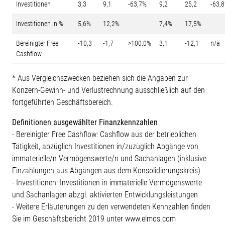
Investitionen
3,3
9,1
-63,7%
9,2
25,2
-63,
Investitionen in %
5,6%
12,2%
7,4%
17,5%
Bereinigter Free
-10,3
-1,7
>100,0%
3,1
-12,1
n/a
Cashflow
* Aus Vergleichszwecken beziehen sich die Angaben zur
Konzern-Gewinn- und Verlustrechnung ausschließlich auf den
fortgeführten Geschäftsbereich.
Definitionen ausgewählter Finanzkennzahlen
- Bereinigter Free Cashflow: Cashflow aus der betrieblichen
Tätigkeit, abzüglich Investitionen in/zuzüglich Abgänge von
immaterielle/n Vermögenswerte/n und Sachanlagen (inklusive
Einzahlungen aus Abgängen aus dem Konsolidierungskreis)
- Investitionen: Investitionen in immaterielle Vermögenswerte
und Sachanlagen abzgl. aktivierten Entwicklungsleistungen
- Weitere Erläuterungen zu den verwendeten Kennzahlen finden
Sie im Geschäftsbericht 2019 unter www.elmos.com