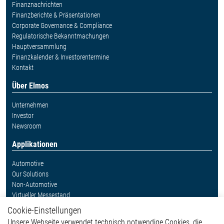
Finanznachrichten
Finanzberichte & Präsentationen
Corporate Governance & Compliance
Regulatorische Bekanntmachungen
Hauptversammlung
Finanzkalender & Investorentermine
Kontakt
Über Elmos
Unternehmen
Investor
Newsroom
Applikationen
Automotive
Our Solutions
Non-Automotive
Virtueller Messestand
Cookie-Einstellungen
Weitere Links
Unsere Webseite verwendet technisch notwendige Cookies, die