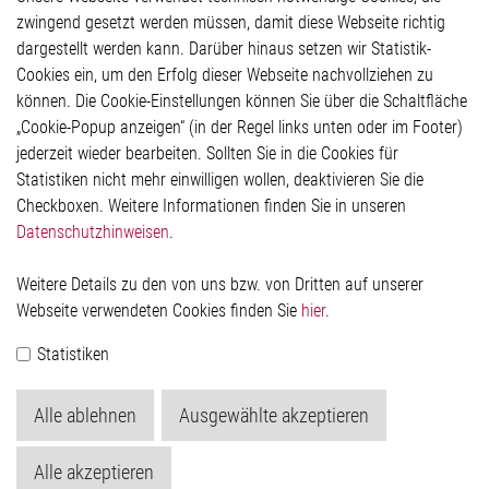
Glossar
zwingend gesetzt werden müssen, damit diese Webseite richtig
Kontakt
dargestellt werden kann. Darüber hinaus setzen wir Statistik-
Hinweisgeberschutzsystem
Cookies ein, um den Erfolg dieser Webseite nachvollziehen zu
Rechtliches
können. Die Cookie-Einstellungen können Sie über die Schaltfläche
Impressum
„Cookie-Popup anzeigen“ (in der Regel links unten oder im Footer)
Datenschutzerklärung
jederzeit wieder bearbeiten. Sollten Sie in die Cookies für
Cookie-Popup anzeigen
Statistiken nicht mehr einwilligen wollen, deaktivieren Sie die
Checkboxen. Weitere Informationen finden Sie in unseren
Datenschutzhinweisen
.
Kontakt
Weitere Details zu den von uns bzw. von Dritten auf unserer
Elmos Semiconductor SE
Webseite verwendeten Cookies finden Sie
hier
.
Werkstättenstraße 18
51379 Leverkusen
Statistiken
Telefon: +49 (0) 2171 / 40 183-0
info[at]elmos.com
Alle ablehnen
Ausgewählte akzeptieren
Handelsregister:
Köln HRB 123561
Alle akzeptieren