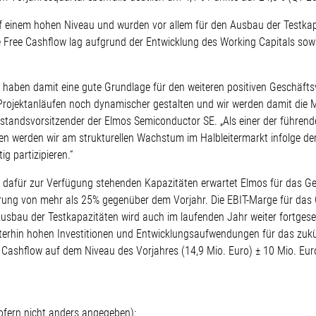
 auf einem hohen Niveau und wurden vor allem für den Ausbau der Testka
te Free Cashflow lag aufgrund der Entwicklung des Working Capitals sow
nd haben damit eine gute Grundlage für den weiteren positiven Geschäfts
Projektanläufen noch dynamischer gestalten und wir werden damit die Ma
rstandsvorsitzender der Elmos Semiconductor SE. „Als einer der führend
en werden wir am strukturellen Wachstum im Halbleitermarkt infolge der
g partizipieren.“
r dafür zur Verfügung stehenden Kapazitäten erwartet Elmos für das G
gerung von mehr als 25% gegenüber dem Vorjahr. Die EBIT-Marge für das
sbau der Testkapazitäten wird auch im laufenden Jahr weiter fortgese
iterhin hohen Investitionen und Entwicklungsaufwendungen für das zu
 Cashflow auf dem Niveau des Vorjahres (14,9 Mio. Euro) ± 10 Mio. Euro
ofern nicht anders angegeben):