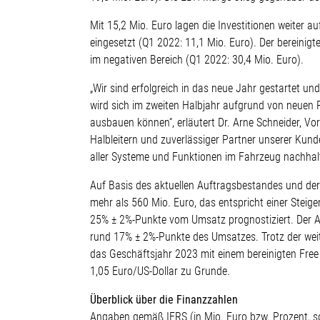
Mit 15,2 Mio. Euro lagen die Investitionen weiter
eingesetzt (Q1 2022: 11,1 Mio. Euro). Der bereinig
im negativen Bereich (Q1 2022: 30,4 Mio. Euro).
„Wir sind erfolgreich in das neue Jahr gestartet u
wird sich im zweiten Halbjahr aufgrund von neuen 
ausbauen können“, erläutert Dr. Arne Schneider, Vo
Halbleitern und zuverlässiger Partner unserer Kund
aller Systeme und Funktionen im Fahrzeug nachhalti
Auf Basis des aktuellen Auftragsbestandes und de
mehr als 560 Mio. Euro, das entspricht einer Stei
25% ± 2%-Punkte vom Umsatz prognostiziert. Der Au
rund 17% ± 2%-Punkte des Umsatzes. Trotz der we
das Geschäftsjahr 2023 mit einem bereinigten Free
1,05 Euro/US-Dollar zu Grunde.
Überblick über die Finanzzahlen
Angaben gemäß IFRS (in Mio. Euro bzw. Prozent, s