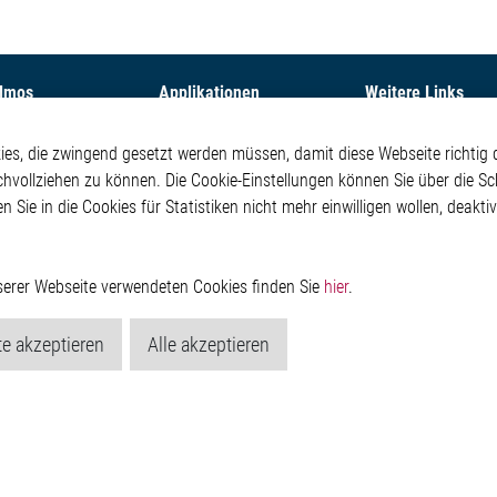
Elmos
Applikationen
Weitere Links
ehmen
Automotive
Glossar
s, die zwingend gesetzt werden müssen, damit diese Webseite richtig d
Our Solutions
Kontakt
chvollziehen zu können. Die Cookie-Einstellungen können Sie über die Sc
oom
Non-Automotive
Hinweisgeberschutzs
en Sie in die Cookies für Statistiken nicht mehr einwilligen wollen, deak
Virtueller Messestand
Rechtliches
Impressum
Datenschutzerklärung
Cookie-Popup anzeig
nserer Webseite verwendeten Cookies finden Sie
hier
.
e akzeptieren
Alle akzeptieren