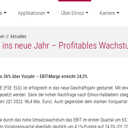
e
Applikationen
Über Elmos
Karriere
ten
Aktuelles
t ins neue Jahr – Profitables Wachst
o 36% über Vorjahr – EBIT-Marge erreicht 24,3%
(FSE: ELG) ist erfolgreich in das neue Geschäftsjahr gestartet. Mit e
gesetzt werden. Dank der hohen Nachfrage nach Elmos-Halbleitern stie
hr (Q1 2022: 96,4 Mio. Euro). Auch gegenüber dem starken Vorquartal
nte durch das hohe Umsatzwachstum das EBIT im ersten Quartal um 63,1
em Vorjahresquartal ebenfalls deutlich um 4,1%-Punkte auf 24,3% (Q1 20