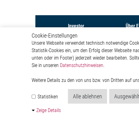
Investor
Über 
Cookie-Einstellungen
Capital Markets Day 2026
Untern
Unsere Webseite verwendet technisch notwendige Cookie
Aktie
Investor
Statistik-Cookies ein, um den Erfolg dieser Webseite na
Finanznachrichten
Newsr
unten oder im Footer) jederzeit wieder bearbeiten. Sollt
Finanzberichte &
Präsentationen
Sie in unseren
Datenschutzhinweisen
.
Corporate Governance &
Compliance
Weitere Details zu den von uns bzw. von Dritten auf u
Regulatorische
Bekanntmachungen
Alle ablehnen
Ausgewählt
Statistiken
Hauptversammlung
Finanzkalender &
Investorentermine
Zeige Details
Kontakt