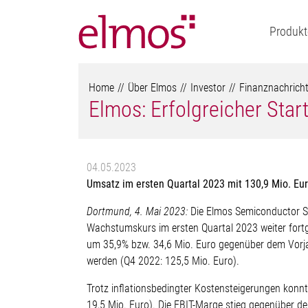
Produkt
Home
Über Elmos
Investor
Finanznachrich
Elmos: Erfolgreicher Star
04.05.2023
Umsatz im ersten Quartal 2023 mit 130,9 Mio. Eur
Dortmund, 4. Mai 2023:
Die Elmos Semiconductor SE 
Wachstumskurs im ersten Quartal 2023 weiter fort
um 35,9% bzw. 34,6 Mio. Euro gegenüber dem Vorja
werden (Q4 2022: 125,5 Mio. Euro).
Trotz inflationsbedingter Kostensteigerungen kon
19,5 Mio. Euro). Die EBIT-Marge stieg gegenüber d