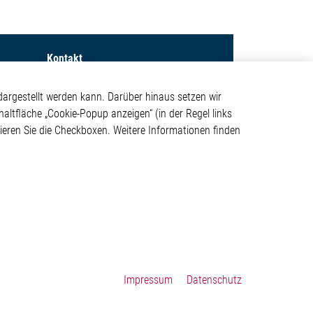
Kontakt
Elmos Semiconductor SE
argestellt werden kann. Darüber hinaus setzen wir
Werkstättenstraße 18
haltfläche „Cookie-Popup anzeigen“ (in der Regel links
ystem
51379 Leverkusen
tivieren Sie die Checkboxen. Weitere Informationen finden
Telefon: +49 (0) 2171 / 40
183-0
info[at]elmos.com
en
Handelsregister:
Köln HRB 123561
Impressum
Datenschutz