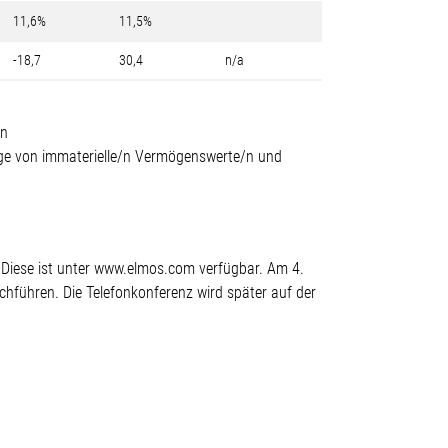
11,6%
11,5%
-18,7
30,4
n/a
en
änge von immaterielle/n Vermögenswerte/n und
 Diese ist unter www.elmos.com verfügbar. Am 4.
hführen. Die Telefonkonferenz wird später auf der