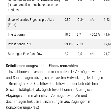
(-) nach Anteilen ohne beherrschenden
Einfluss
Unverwässertes Ergebnis pro Aktie
0,50
-0,34
n/a
1,42
(Euro)
Investitionen
18,6
3,7
400,5%
41,6
Investitionen in %
23,1%
9,1%
17,6
Bereinigter Free Cashflow
2,7
-0,5
n/a
21,7
Definitionen ausgewählter Finanzkennzahlen
- Investitionen: Investitionen in immaterielle Vermögenswerte
und Sachanlagen abzüglich aktivierten Entwicklungsleistungen
- Bereinigter Free Cashflow: Cashflow aus der betrieblichen
Geschäftstätigkeit, abzüglich Investitionen in/zuzüglich
Abgänge von immaterielle/n Vermögenswerte/n und
Sachanlagen (inklusive Einzahlungen aus Zugängen im
Konsolidierungskreis)