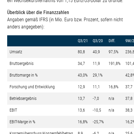
ein Wechselkursverhältnis von 1,15 Euro/US-Dollar zu Grunde.
Überblick über die Finanzzahlen
Angaben gemäß IFRS (in Mio. Euro bzw. Prozent, sofern nicht
anders angegeben):
Q3/21
Q3/20
Diff.
9M/
Umsatz
80,8
40,9
97,5%
236,
Bruttoergebnis
34,7
11,9
191,8%
101,
Bruttomarge in %
43,0%
29,1%
42,8
Forschung und Entwicklung
12,9
11,1
16,8%
37,7
Betriebsergebnis
13,7
-7,0
n/a
37,8
EBIT
13,6
-10,5
n/a
38,3
EBIT-Marge in %
16,8%
-25,7%
16,2
Konzernüberschuss/Konzernfehlbetrag
8,9
-6,2
n/a
25,6