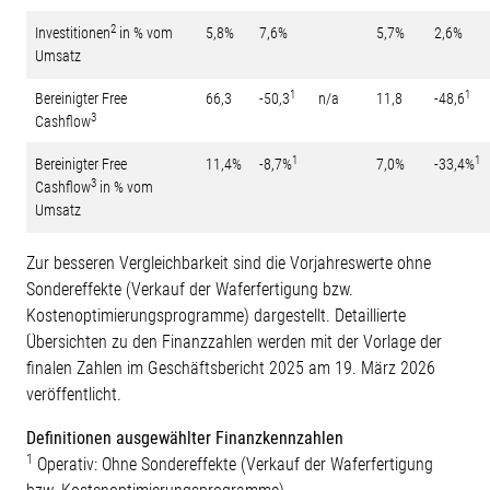
2
Investitionen
in % vom
5,8%
7,6%
5,7%
2,6%
Umsatz
1
1
Bereinigter Free
66,3
-50,3
n/a
11,8
-48,6
3
Cashflow
1
1
Bereinigter Free
11,4%
-8,7%
7,0%
-33,4%
3
Cashflow
in % vom
Umsatz
Zur besseren Vergleichbarkeit sind die Vorjahreswerte ohne
Sondereffekte (Verkauf der Waferfertigung bzw.
Kostenoptimierungsprogramme) dargestellt. Detaillierte
Übersichten zu den Finanzzahlen werden mit der Vorlage der
finalen Zahlen im Geschäftsbericht 2025 am 19. März 2026
veröffentlicht.
Definitionen ausgewählter Finanzkennzahlen
1
Operativ: Ohne Sondereffekte (Verkauf der Waferfertigung