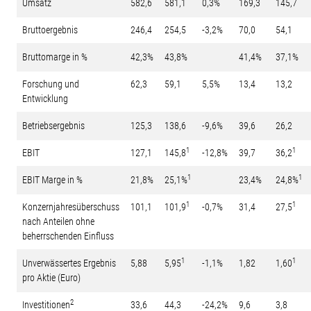
Umsatz
582,6
581,1
0,3%
169,3
145,7
Bruttoergebnis
246,4
254,5
-3,2%
70,0
54,1
Bruttomarge in %
42,3%
43,8%
41,4%
37,1%
Forschung und
62,3
59,1
5,5%
13,4
13,2
Entwicklung
Betriebsergebnis
125,3
138,6
-9,6%
39,6
26,2
1
1
EBIT
127,1
145,8
-12,8%
39,7
36,2
1
1
EBIT Marge in %
21,8%
25,1%
23,4%
24,8%
1
1
Konzernjahresüberschuss
101,1
101,9
-0,7%
31,4
27,5
nach Anteilen ohne
beherrschenden Einfluss
1
1
Unverwässertes Ergebnis
5,88
5,95
-1,1%
1,82
1,60
pro Aktie (Euro)
2
Investitionen
33,6
44,3
-24,2%
9,6
3,8