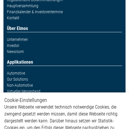
Hauptversammlung
Finanzkalender & Investorentermine
Kontakt
Über Elmos
Unternehmen
Investor
Newsroom
Applikationen
Automotive
Our Solutions
Non-Automotive
Virtueller Messestand
Cookie-Einstellungen
Weitere Links
Unsere Webseite verwendet technisch notwendige Cookies, die
Glossar
zwingend gesetzt werden müssen, damit diese Webseite richtig
Kontakt
dargestellt werden kann. Darüber hinaus setzen wir Statistik-
Hinweisgeberschutzsystem
Cookies ein, um den Erfolg dieser Webseite nachvollziehen zu