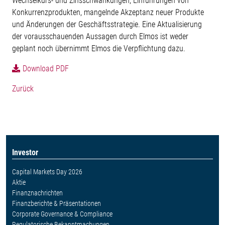
Wechselkurs- und Zinsschwankungen, Einführungen von
Konkurrenzprodukten, mangelnde Akzeptanz neuer Produkte
und Änderungen der Geschäftsstrategie. Eine Aktualisierung
der vorausschauenden Aussagen durch Elmos ist weder
geplant noch übernimmt Elmos die Verpflichtung dazu.
Download PDF
Zurück
Investor
Capital Markets Day 2026
Aktie
Finanznachrichten
Finanzberichte & Präsentationen
Corporate Governance & Compliance
Regulatorische Bekanntmachungen