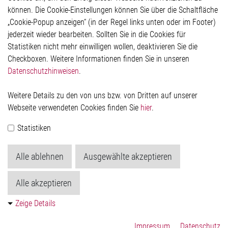
Rechtliches
können. Die Cookie-Einstellungen können Sie über die Schaltfläche
Impressum
„Cookie-Popup anzeigen“ (in der Regel links unten oder im Footer)
Datenschutzerklärung
jederzeit wieder bearbeiten. Sollten Sie in die Cookies für
Cookie-Popup anzeigen
Statistiken nicht mehr einwilligen wollen, deaktivieren Sie die
Checkboxen. Weitere Informationen finden Sie in unseren
Datenschutzhinweisen
.
Kontakt
Weitere Details zu den von uns bzw. von Dritten auf unserer
Elmos Semiconductor SE
Webseite verwendeten Cookies finden Sie
hier
.
Werkstättenstraße 18
51379 Leverkusen
Statistiken
Telefon: +49 (0) 2171 / 40 183-0
info[at]elmos.com
Alle ablehnen
Ausgewählte akzeptieren
Handelsregister:
Köln HRB 123561
Alle akzeptieren
Zeige Details
Impressum
Datenschutz