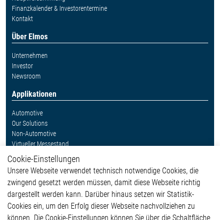
Finanzkalender & Investorentermine
Kontakt
Über Elmos
Unternehmen
Investor
Newsroom
Applikationen
Automotive
Our Solutions
Non-Automotive
Virtueller Messestand
Cookie-Einstellungen
Weitere Links
Unsere Webseite verwendet technisch notwendige Cookies, die
Glossar
zwingend gesetzt werden müssen, damit diese Webseite richtig
Kontakt
dargestellt werden kann. Darüber hinaus setzen wir Statistik-
Hinweisgeberschutzsystem
Cookies ein, um den Erfolg dieser Webseite nachvollziehen zu
Rechtliches
können. Die Cookie-Einstellungen können Sie über die Schaltfläche