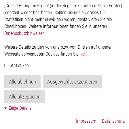
Impressum
„Cookie-Popup anzeigen“ (in der Regel links unten oder im Footer)
Datenschutzerklärung
jederzeit wieder bearbeiten. Sollten Sie in die Cookies für
Cookie-Popup anzeigen
Statistiken nicht mehr einwilligen wollen, deaktivieren Sie die
Checkboxen. Weitere Informationen finden Sie in unseren
Datenschutzhinweisen
.
Kontakt
Weitere Details zu den von uns bzw. von Dritten auf unserer
Elmos Semiconductor SE
Webseite verwendeten Cookies finden Sie
hier
.
Werkstättenstraße 18
51379 Leverkusen
Statistiken
Telefon: +49 (0) 2171 / 40 183-0
info[at]elmos.com
Alle ablehnen
Ausgewählte akzeptieren
Handelsregister:
Köln HRB 123561
Alle akzeptieren
Zeige Details
Impressum
Datenschutz
© 2026 by Elmos Semiconductor SE