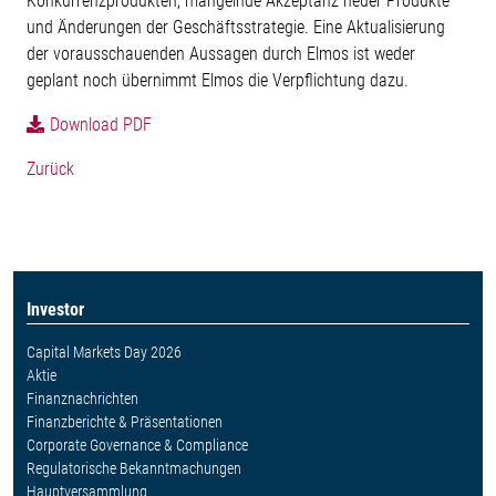
Konkurrenzprodukten, mangelnde Akzeptanz neuer Produkte
und Änderungen der Geschäftsstrategie. Eine Aktualisierung
der vorausschauenden Aussagen durch Elmos ist weder
geplant noch übernimmt Elmos die Verpflichtung dazu.
Download PDF
Zurück
Investor
Capital Markets Day 2026
Aktie
Finanznachrichten
Finanzberichte & Präsentationen
Corporate Governance & Compliance
Regulatorische Bekanntmachungen
Hauptversammlung