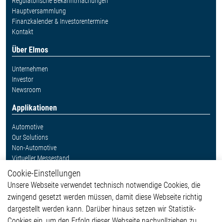
Regulatorische Bekanntmachungen
Hauptversammlung
Finanzkalender & Investorentermine
Kontakt
Über Elmos
Unternehmen
Investor
Newsroom
Applikationen
Automotive
Our Solutions
Non-Automotive
Virtueller Messestand
Cookie-Einstellungen
Weitere Links
Unsere Webseite verwendet technisch notwendige Cookies, die
Glossar
zwingend gesetzt werden müssen, damit diese Webseite richtig
Kontakt
dargestellt werden kann. Darüber hinaus setzen wir Statistik-
Hinweisgeberschutzsystem
Cookies ein, um den Erfolg dieser Webseite nachvollziehen zu