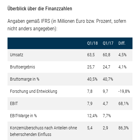
Überblick über die Finanzzahlen
Angaben gemäß IFRS (in Millionen Euro bzw. Prozent, sofern
nicht anders angegeben):
Q1/18
Q1/17
Diff.
Umsatz
63,5
60,8
4,5%
Bruttoergebnis
25,7
24,7
4,1%
Bruttomarge in %
40,5%
40,7%
Forschung und Entwicklung
7,8
9,7
-19,8%
EBIT
7,9
4,7
68,1%
EBIT-Marge in %
12,4%
7,7%
Konzernüberschuss nach Anteilen ohne
5,4
2,9
86,3%
beherrschenden Einfluss