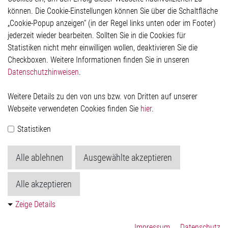
Rechtliches
können. Die Cookie-Einstellungen können Sie über die Schaltfläche
Impressum
„Cookie-Popup anzeigen“ (in der Regel links unten oder im Footer)
Datenschutzerklärung
jederzeit wieder bearbeiten. Sollten Sie in die Cookies für
Cookie-Popup anzeigen
Statistiken nicht mehr einwilligen wollen, deaktivieren Sie die
Checkboxen. Weitere Informationen finden Sie in unseren
Datenschutzhinweisen
.
Kontakt
Weitere Details zu den von uns bzw. von Dritten auf unserer
Elmos Semiconductor SE
Webseite verwendeten Cookies finden Sie
hier
.
Werkstättenstraße 18
51379 Leverkusen
Statistiken
Telefon: +49 (0) 2171 / 40 183-0
info[at]elmos.com
Alle ablehnen
Ausgewählte akzeptieren
Handelsregister:
Köln HRB 123561
Alle akzeptieren
Zeige Details
Impressum
Datenschutz