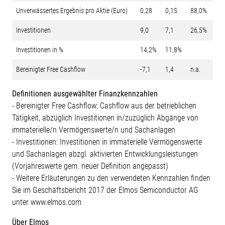
Unverwässertes Ergebnis pro Aktie (Euro)
0,28
0,15
88,0%
Investitionen
9,0
7,1
26,5%
Investitionen in %
14,2%
11,8%
Bereinigter Free Cashflow
-7,1
1,4
n.a.
Definitionen ausgewählter Finanzkennzahlen
- Bereinigter Free Cashflow: Cashflow aus der betrieblichen
Tätigkeit, abzüglich Investitionen in/zuzüglich Abgänge von
immaterielle/n Vermögenswerte/n und Sachanlagen
- Investitionen: Investitionen in immaterielle Vermögenswerte
und Sachanlagen abzgl. aktivierten Entwicklungsleistungen
(Vorjahreswerte gem. neuer Definition angepasst)
- Weitere Erläuterungen zu den verwendeten Kennzahlen finden
Sie im Geschäftsbericht 2017 der Elmos Semiconductor AG
unter www.elmos.com
Über Elmos