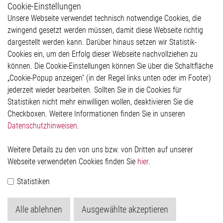
Cookie-Einstellungen
Weitere Links
Unsere Webseite verwendet technisch notwendige Cookies, die
Glossar
zwingend gesetzt werden müssen, damit diese Webseite richtig
Kontakt
dargestellt werden kann. Darüber hinaus setzen wir Statistik-
Hinweisgeberschutzsystem
Cookies ein, um den Erfolg dieser Webseite nachvollziehen zu
Rechtliches
können. Die Cookie-Einstellungen können Sie über die Schaltfläche
Impressum
„Cookie-Popup anzeigen“ (in der Regel links unten oder im Footer)
Datenschutzerklärung
jederzeit wieder bearbeiten. Sollten Sie in die Cookies für
Cookie-Popup anzeigen
Statistiken nicht mehr einwilligen wollen, deaktivieren Sie die
Checkboxen. Weitere Informationen finden Sie in unseren
Datenschutzhinweisen
.
Kontakt
Weitere Details zu den von uns bzw. von Dritten auf unserer
Elmos Semiconductor SE
Webseite verwendeten Cookies finden Sie
hier
.
Werkstättenstraße 18
51379 Leverkusen
Statistiken
Telefon: +49 (0) 2171 / 40 183-0
info[at]elmos.com
Alle ablehnen
Ausgewählte akzeptieren
Handelsregister: