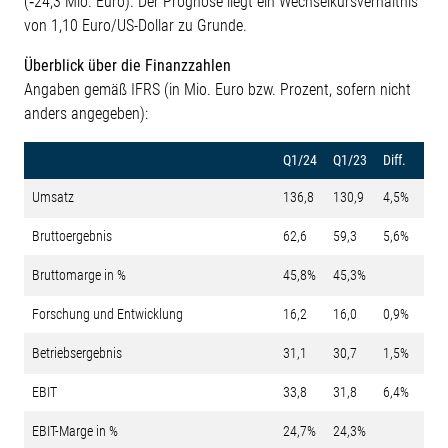
(‑24,3 Mio. Euro). Der Prognose liegt ein Wechselkursverhältnis
von 1,10 Euro/US-Dollar zu Grunde.
Überblick über die Finanzzahlen
Angaben gemäß IFRS (in Mio. Euro bzw. Prozent, sofern nicht
anders angegeben):
Q1/24
Q1/23
Diff.
Umsatz
136,8
130,9
4,5%
Bruttoergebnis
62,6
59,3
5,6%
Bruttomarge in %
45,8%
45,3%
Forschung und Entwicklung
16,2
16,0
0,9%
Betriebsergebnis
31,1
30,7
1,5%
EBIT
33,8
31,8
6,4%
EBIT-Marge in %
24,7%
24,3%