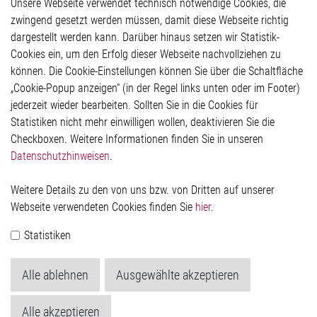
Unsere Webseite verwendet technisch notwendige Cookies, die
Glossar
zwingend gesetzt werden müssen, damit diese Webseite richtig
Kontakt
dargestellt werden kann. Darüber hinaus setzen wir Statistik-
Hinweisgeberschutzsystem
Cookies ein, um den Erfolg dieser Webseite nachvollziehen zu
Rechtliches
können. Die Cookie-Einstellungen können Sie über die Schaltfläche
Impressum
„Cookie-Popup anzeigen“ (in der Regel links unten oder im Footer)
Datenschutzerklärung
jederzeit wieder bearbeiten. Sollten Sie in die Cookies für
Cookie-Popup anzeigen
Statistiken nicht mehr einwilligen wollen, deaktivieren Sie die
Checkboxen. Weitere Informationen finden Sie in unseren
Datenschutzhinweisen
.
Kontakt
Weitere Details zu den von uns bzw. von Dritten auf unserer
Elmos Semiconductor SE
Webseite verwendeten Cookies finden Sie
hier
.
Werkstättenstraße 18
51379 Leverkusen
Statistiken
Telefon: +49 (0) 2171 / 40 183-0
info[at]elmos.com
Alle ablehnen
Ausgewählte akzeptieren
Handelsregister:
Köln HRB 123561
Alle akzeptieren