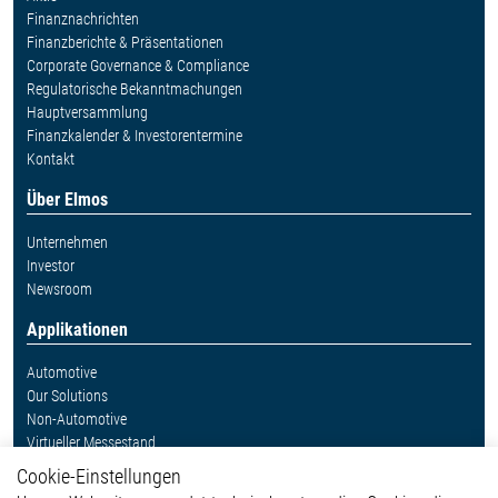
Finanznachrichten
Finanzberichte & Präsentationen
Corporate Governance & Compliance
Regulatorische Bekanntmachungen
Hauptversammlung
Finanzkalender & Investorentermine
Kontakt
Über Elmos
Unternehmen
Investor
Newsroom
Applikationen
Automotive
Our Solutions
Non-Automotive
Virtueller Messestand
Cookie-Einstellungen
Weitere Links