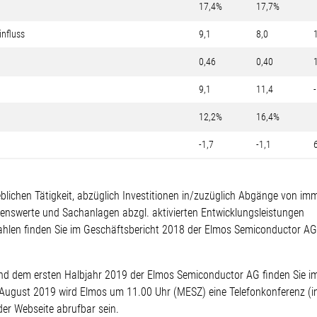
17,4%
17,7%
influss
9,1
8,0
0,46
0,40
9,1
11,4
12,2%
16,4%
-1,7
-1,1
ieblichen Tätigkeit, abzüglich Investitionen in/zuzüglich Abgänge von 
mögenswerte und Sachanlagen abzgl. aktivierten Entwicklungsleistungen
ahlen finden Sie im Geschäftsbericht 2018 der Elmos Semiconductor 
nd dem ersten Halbjahr 2019 der Elmos Semiconductor AG finden Sie im 
August 2019 wird Elmos um 11.00 Uhr (MESZ) eine Telefonkonferenz (in
der Webseite abrufbar sein.