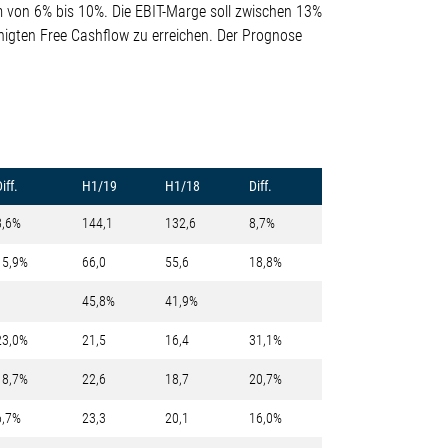
 von 6% bis 10%. Die EBIT-Marge soll zwischen 13%
inigten Free Cashflow zu erreichen. Der Prognose
iff.
H1/19
H1/18
Diff.
8,6%
144,1
132,6
8,7%
15,9%
66,0
55,6
18,8%
45,8%
41,9%
23,0%
21,5
16,4
31,1%
18,7%
22,6
18,7
20,7%
6,7%
23,3
20,1
16,0%