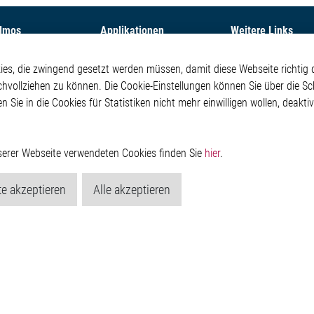
Elmos
Applikationen
Weitere Links
ehmen
Automotive
Glossar
s, die zwingend gesetzt werden müssen, damit diese Webseite richtig d
Our Solutions
Kontakt
chvollziehen zu können. Die Cookie-Einstellungen können Sie über die Sc
oom
Non-Automotive
Hinweisgeberschutzs
en Sie in die Cookies für Statistiken nicht mehr einwilligen wollen, deak
Virtueller Messestand
Rechtliches
Impressum
Datenschutzerklärung
Cookie-Popup anzeig
nserer Webseite verwendeten Cookies finden Sie
hier
.
e akzeptieren
Alle akzeptieren