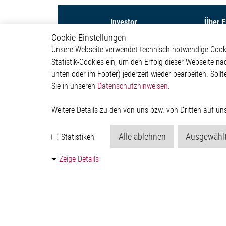
Investor
Über 
Cookie-Einstellungen
Capital Markets Day 2026
Untern
Unsere Webseite verwendet technisch notwendige Cookie
Aktie
Investor
Statistik-Cookies ein, um den Erfolg dieser Webseite na
Finanznachrichten
Newsr
unten oder im Footer) jederzeit wieder bearbeiten. Sollt
Finanzberichte &
Präsentationen
Sie in unseren
Datenschutzhinweisen
.
Corporate Governance &
Compliance
Weitere Details zu den von uns bzw. von Dritten auf u
Regulatorische
Bekanntmachungen
Alle ablehnen
Ausgewählt
Statistiken
Hauptversammlung
Finanzkalender &
Investorentermine
Zeige Details
Kontakt
© 2026 by Elmos Semiconductor SE