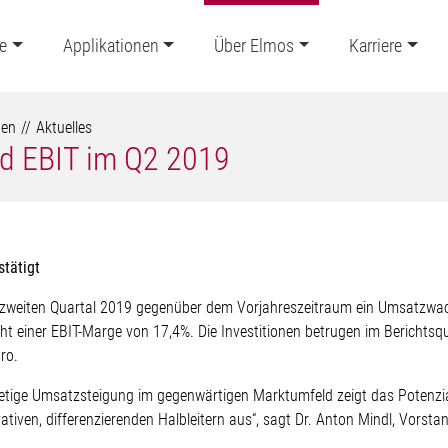
e
Applikationen
Über Elmos
Karriere
ten
Aktuelles
nd EBIT im Q2 2019
tätigt
zweiten Quartal 2019 gegenüber dem Vorjahreszeitraum ein Umsatzwach
richt einer EBIT-Marge von 17,4%. Die Investitionen betrugen im Bericht
ro.
 stetige Umsatzsteigung im gegenwärtigen Marktumfeld zeigt das Potenz
tiven, differenzierenden Halbleitern aus“, sagt Dr. Anton Mindl, Vorst