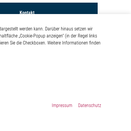
Kontakt
Elmos Semiconductor SE
argestellt werden kann. Darüber hinaus setzen wir
Werkstättenstraße 18
haltfläche „Cookie-Popup anzeigen“ (in der Regel links
ystem
51379 Leverkusen
tivieren Sie die Checkboxen. Weitere Informationen finden
Telefon: +49 (0) 2171 / 40
183-0
info[at]elmos.com
en
Handelsregister:
Köln HRB 123561
Impressum
Datenschutz