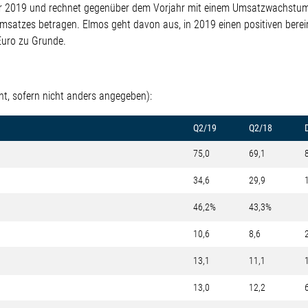
hr 2019 und rechnet gegenüber dem Vorjahr mit einem Umsatzwachstum
Umsatzes betragen. Elmos geht davon aus, in 2019 einen positiven bere
/Euro zu Grunde.
t, sofern nicht anders angegeben):
Q2/19
Q2/18
D
75,0
69,1
34,6
29,9
46,2%
43,3%
10,6
8,6
13,1
11,1
13,0
12,2