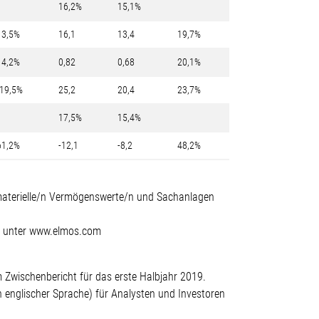
16,2%
15,1%
13,5%
16,1
13,4
19,7%
14,2%
0,82
0,68
20,1%
-19,5%
25,2
20,4
23,7%
17,5%
15,4%
61,2%
-12,1
-8,2
48,2%
immaterielle/n Vermögenswerte/n und Sachanlagen
AG unter www.elmos.com
Zwischenbericht für das erste Halbjahr 2019.
 englischer Sprache) für Analysten und Investoren