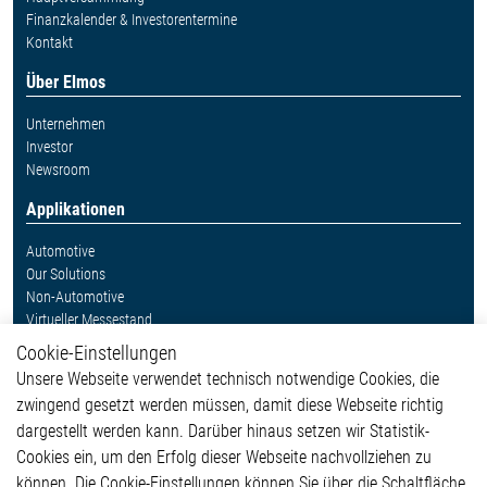
Finanzkalender & Investorentermine
Kontakt
Über Elmos
Unternehmen
Investor
Newsroom
Applikationen
Automotive
Our Solutions
Non-Automotive
Virtueller Messestand
Cookie-Einstellungen
Weitere Links
Unsere Webseite verwendet technisch notwendige Cookies, die
Glossar
zwingend gesetzt werden müssen, damit diese Webseite richtig
Kontakt
dargestellt werden kann. Darüber hinaus setzen wir Statistik-
Hinweisgeberschutzsystem
Cookies ein, um den Erfolg dieser Webseite nachvollziehen zu
Rechtliches
können. Die Cookie-Einstellungen können Sie über die Schaltfläche