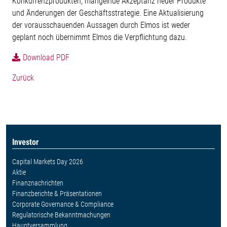
Konkurrenzprodukten, mangelnde Akzeptanz neuer Produkte
und Änderungen der Geschäftsstrategie. Eine Aktualisierung
der vorausschauenden Aussagen durch Elmos ist weder
geplant noch übernimmt Elmos die Verpflichtung dazu.
Download PDF
Zurück
Investor
Capital Markets Day 2026
Aktie
Finanznachrichten
Finanzberichte & Präsentationen
Corporate Governance & Compliance
Regulatorische Bekanntmachungen
Hauptversammlung