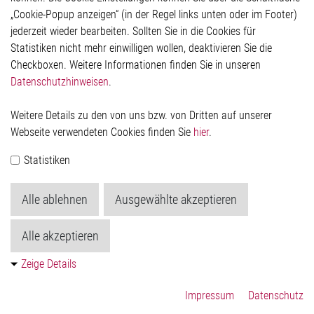
Impressum
„Cookie-Popup anzeigen“ (in der Regel links unten oder im Footer)
Datenschutzerklärung
jederzeit wieder bearbeiten. Sollten Sie in die Cookies für
Cookie-Popup anzeigen
Statistiken nicht mehr einwilligen wollen, deaktivieren Sie die
Checkboxen. Weitere Informationen finden Sie in unseren
Datenschutzhinweisen
.
Kontakt
Weitere Details zu den von uns bzw. von Dritten auf unserer
Elmos Semiconductor SE
Webseite verwendeten Cookies finden Sie
hier
.
Werkstättenstraße 18
51379 Leverkusen
Statistiken
Telefon: +49 (0) 2171 / 40 183-0
info[at]elmos.com
Alle ablehnen
Ausgewählte akzeptieren
Handelsregister:
Köln HRB 123561
Alle akzeptieren
Zeige Details
Impressum
Datenschutz
© 2026 by Elmos Semiconductor SE