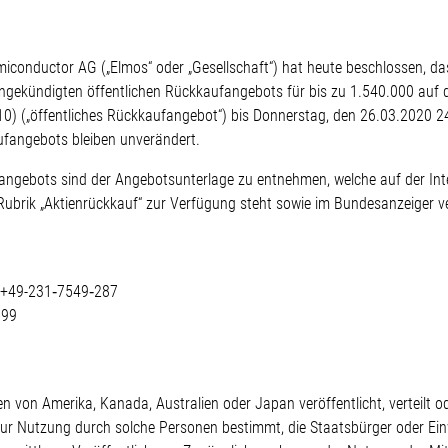
iconductor AG („Elmos“ oder „Gesellschaft“) hat heute beschlossen, da
ngekündigten öffentlichen Rückkaufangebots für bis zu 1.540.000 auf 
 („öffentliches Rückkaufangebot“) bis Donnerstag, den 26.03.2020 24.0
ufangebots bleiben unverändert.
fangebots sind der Angebotsunterlage zu entnehmen, welche auf der Inte
Rubrik „Aktienrückkauf“ zur Verfügung steht sowie im Bundesanzeiger ve
l: +49-231‐7549‐287
199
en von Amerika, Kanada, Australien oder Japan veröffentlicht, verteilt od
zur Nutzung durch solche Personen bestimmt, die Staatsbürger oder Ei