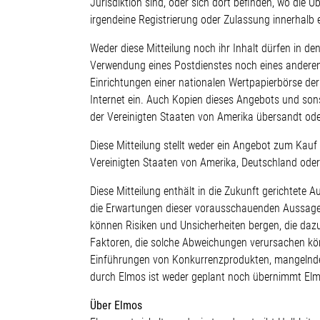
Jurisdiktion sind, oder sich dort befinden, wo die
irgendeine Registrierung oder Zulassung innerhalb e
Weder diese Mitteilung noch ihr Inhalt dürfen in den
Verwendung eines Postdienstes noch eines anderen
Einrichtungen einer nationalen Wertpapierbörse der
Internet ein. Auch Kopien dieses Angebots und so
der Vereinigten Staaten von Amerika übersandt ode
Diese Mitteilung stellt weder ein Angebot zum Kau
Vereinigten Staaten von Amerika, Deutschland oder
Diese Mitteilung enthält in die Zukunft gerichte
die Erwartungen dieser vorausschauenden Aussagen 
können Risiken und Unsicherheiten bergen, die da
Faktoren, die solche Abweichungen verursachen kö
Einführungen von Konkurrenzprodukten, mangelnde
durch Elmos ist weder geplant noch übernimmt Elm
Über Elmos