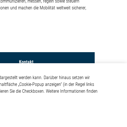
 kommunizieren, messen, regeln sowie steuern
onen und machen die Mobilität weltweit sicherer,
Kontakt
Elmos Semiconductor SE
argestellt werden kann. Darüber hinaus setzen wir
Werkstättenstraße 18
haltfläche „Cookie-Popup anzeigen“ (in der Regel links
ystem
51379 Leverkusen
tivieren Sie die Checkboxen. Weitere Informationen finden
Telefon: +49 (0) 2171 / 40
183-0
info[at]elmos.com
en
Handelsregister:
Köln HRB 123561