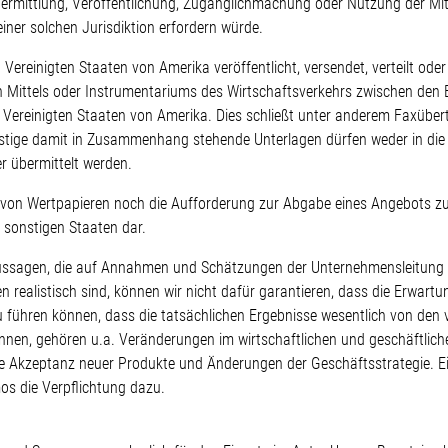
 Übermittlung, Veröffentlichung, Zugänglichmachung oder Nutzung der Mi
iner solchen Jurisdiktion erfordern würde.
 Vereinigten Staaten von Amerika veröffentlicht, versendet, verteilt ode
 Mittels oder Instrumentariums des Wirtschaftsverkehrs zwischen den 
 Vereinigten Staaten von Amerika. Dies schließt unter anderem Faxübert
nstige damit in Zusammenhang stehende Unterlagen dürfen weder in die
r übermittelt werden.
f von Wertpapieren noch die Aufforderung zur Abgabe eines Angebots z
 sonstigen Staaten dar.
te Aussagen, die auf Annahmen und Schätzungen der Unternehmensleitun
realistisch sind, können wir nicht dafür garantieren, dass die Erwartu
zu führen können, dass die tatsächlichen Ergebnisse wesentlich von d
nnen, gehören u.a. Veränderungen im wirtschaftlichen und geschäftlic
 Akzeptanz neuer Produkte und Änderungen der Geschäftsstrategie. E
os die Verpflichtung dazu.