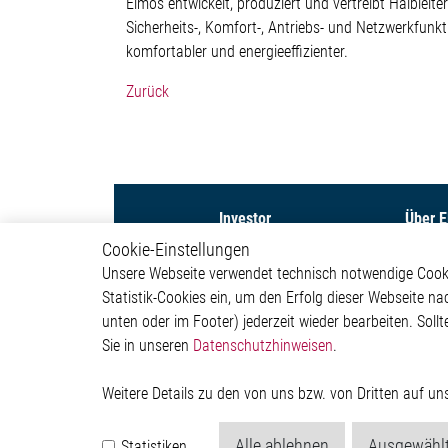
Elmos entwickelt, produziert und vertreibt Halblei
Sicherheits-, Komfort-, Antriebs- und Netzwerkfunk
komfortabler und energieeffizienter.
Zurück
Investor
Über 
Cookie-Einstellungen
Capital Markets Day 2026
Untern
Unsere Webseite verwendet technisch notwendige Cookie
Aktie
Investor
Statistik-Cookies ein, um den Erfolg dieser Webseite na
Finanznachrichten
Newsr
unten oder im Footer) jederzeit wieder bearbeiten. Sollt
Finanzberichte &
Präsentationen
Sie in unseren
Datenschutzhinweisen
.
Corporate Governance &
Compliance
Weitere Details zu den von uns bzw. von Dritten auf u
Regulatorische
Bekanntmachungen
Alle ablehnen
Ausgewählt
Statistiken
Hauptversammlung