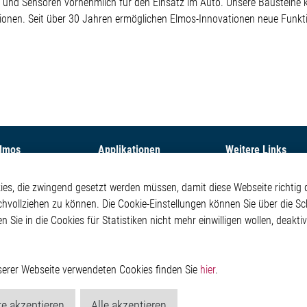
ter und Sensoren vornehmlich für den Einsatz im Auto. Unsere Bausteine
tionen. Seit über 30 Jahren ermöglichen Elmos-Innovationen neue Funkti
Elmos
Applikationen
Weitere Links
ehmen
Automotive
Glossar
s, die zwingend gesetzt werden müssen, damit diese Webseite richtig d
Our Solutions
Kontakt
chvollziehen zu können. Die Cookie-Einstellungen können Sie über die Sc
oom
Non-Automotive
Hinweisgeberschutzs
en Sie in die Cookies für Statistiken nicht mehr einwilligen wollen, deak
Virtueller Messestand
Rechtliches
Impressum
Datenschutzerklärung
Cookie-Popup anzeig
nserer Webseite verwendeten Cookies finden Sie
hier
.
e akzeptieren
Alle akzeptieren