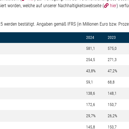
siert worden, welche auf unserer Nachhaltigkeitswebseite (
hier
) verfü
25 werden bestätigt. Angaben gemäß IFRS (in Millionen Euro bzw. Proze
2024
2023
581,1
575,0
254,5
271,3
43,8%
47,2%
59,1
68,8
138,6
148,1
172,6
150,7
29,7%
26,2%
145,8
150,7