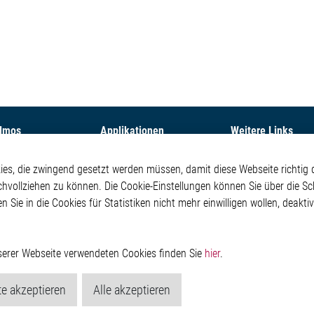
Elmos
Applikationen
Weitere Links
ehmen
Automotive
Glossar
s, die zwingend gesetzt werden müssen, damit diese Webseite richtig d
Our Solutions
Kontakt
chvollziehen zu können. Die Cookie-Einstellungen können Sie über die Sc
oom
Non-Automotive
Hinweisgeberschutzs
en Sie in die Cookies für Statistiken nicht mehr einwilligen wollen, deak
Virtueller Messestand
Rechtliches
Impressum
Datenschutzerklärung
Cookie-Popup anzeig
nserer Webseite verwendeten Cookies finden Sie
hier
.
e akzeptieren
Alle akzeptieren