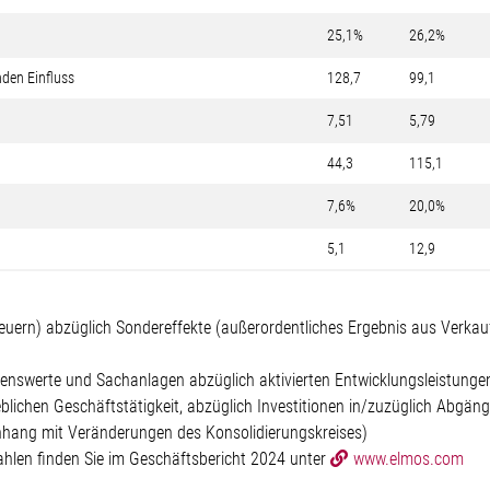
25,1%
26,2%
den Einfluss
128,7
99,1
7,51
5,79
44,3
115,1
7,6%
20,0%
5,1
12,9
teuern) abzüglich Sondereffekte (außerordentliches Ergebnis aus Verkau
mögenswerte und Sachanlagen abzüglich aktivierten Entwicklungsleistunge
ieblichen Geschäftstätigkeit, abzüglich Investitionen in/zuzüglich Abg
hang mit Veränderungen des Konsolidierungskreises)
hlen finden Sie im Geschäftsbericht 2024 unter
www.elmos.com