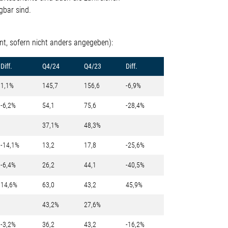
gbar sind.
nt, sofern nicht anders angegeben):
Diff.
Q4/24
Q4/23
Diff.
1,1%
145,7
156,6
-6,9%
-6,2%
54,1
75,6
-28,4%
37,1%
48,3%
-14,1%
13,2
17,8
-25,6%
-6,4%
26,2
44,1
-40,5%
14,6%
63,0
43,2
45,9%
43,2%
27,6%
-3,2%
36,2
43,2
-16,2%