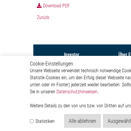
Download PDF
Zurück
Investor
Über 
Cookie-Einstellungen
Capital Markets Day 2026
Untern
Unsere Webseite verwendet technisch notwendige Cookie
Aktie
Investor
Statistik-Cookies ein, um den Erfolg dieser Webseite na
Finanznachrichten
Newsr
unten oder im Footer) jederzeit wieder bearbeiten. Sollt
Finanzberichte &
Präsentationen
Sie in unseren
Datenschutzhinweisen
.
Corporate Governance &
Compliance
Weitere Details zu den von uns bzw. von Dritten auf u
Regulatorische
Bekanntmachungen
Alle ablehnen
Ausgewählt
Statistiken
Hauptversammlung
Finanzkalender &