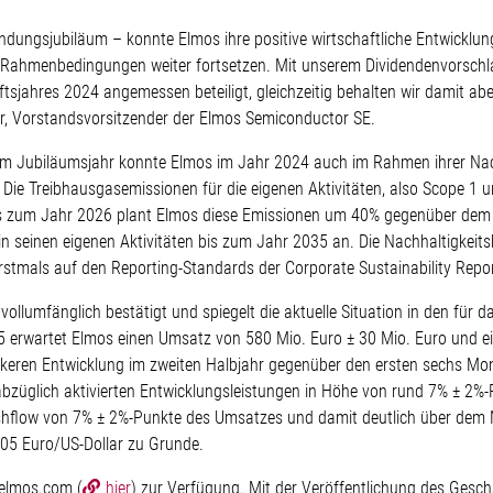
dungsjubiläum – konnte Elmos ihre positive wirtschaftliche Entwicklun
Rahmenbedingungen weiter fortsetzen. Mit unserem Dividendenvorschla
sjahres 2024 angemessen beteiligt, gleichzeitig behalten wir damit abe
r, Vorstandsvorsitzender der Elmos Semiconductor SE.
im Jubiläumsjahr konnte Elmos im Jahr 2024 auch im Rahmen ihrer Nachh
. Die Treibhausgasemissionen für die eigenen Aktivitäten, also Scope 1
 zum Jahr 2026 plant Elmos diese Emissionen um 40% gegenüber dem Ba
in seinen eigenen Aktivitäten bis zum Jahr 2035 an. Die Nachhaltigkeit
rstmals auf den Reporting-Standards der Corporate Sustainability Repo
llumfänglich bestätigt und spiegelt die aktuelle Situation in den für
2025 erwartet Elmos einen Umsatz von 580 Mio. Euro ± 30 Mio. Euro un
rkeren Entwicklung im zweiten Halbjahr gegenüber den ersten sechs Mo
bzüglich aktivierten Entwicklungsleistungen in Höhe von rund 7% ± 2%
Cashflow von 7% ± 2%-Punkte des Umsatzes und damit deutlich über dem
,05 Euro/US-Dollar zu Grunde.
.elmos.com (
hier
) zur Verfügung. Mit der Veröffentlichung des Gesch