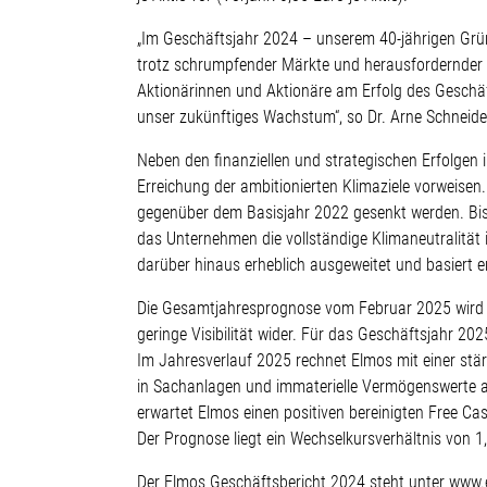
„Im Geschäftsjahr 2024 – unserem 40-jährigen Grün
trotz schrumpfender Märkte und herausfordernder 
Aktionärinnen und Aktionäre am Erfolg des Geschäft
unser zukünftiges Wachstum“, so Dr. Arne Schneide
Neben den finanziellen und strategischen Erfolgen 
Erreichung der ambitionierten Klimaziele vorweisen
gegenüber dem Basisjahr 2022 gesenkt werden. Bis
das Unternehmen die vollständige Klimaneutralität 
darüber hinaus erheblich ausgeweitet und basiert e
Die Gesamtjahresprognose vom Februar 2025 wird vo
geringe Visibilität wider. Für das Geschäftsjahr 
Im Jahresverlauf 2025 rechnet Elmos mit einer stä
in Sachanlagen und immaterielle Vermögenswerte a
erwartet Elmos einen positiven bereinigten Free 
Der Prognose liegt ein Wechselkursverhältnis von 1
Der Elmos Geschäftsbericht 2024 steht unter www