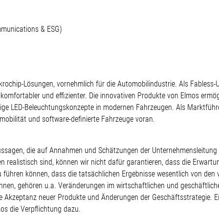
ommunications & ESG)
Mikrochip-Lösungen, vornehmlich für die Automobilindustrie. Als Fabless
, komfortabler und effizienter. Die innovativen Produkte von Elmos ermö
artige LED-Beleuchtungskonzepte in modernen Fahrzeugen. Als Marktführe
obilität und software-definierte Fahrzeuge voran.
te Aussagen, die auf Annahmen und Schätzungen der Unternehmensleitun
realistisch sind, können wir nicht dafür garantieren, dass die Erwartu
zu führen können, dass die tatsächlichen Ergebnisse wesentlich von d
nnen, gehören u.a. Veränderungen im wirtschaftlichen und geschäftlic
 Akzeptanz neuer Produkte und Änderungen der Geschäftsstrategie. E
os die Verpflichtung dazu.