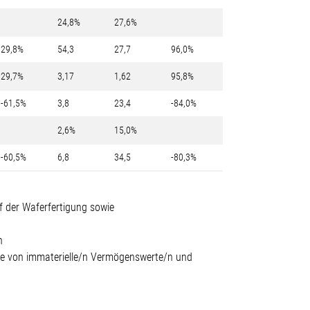
24,8%
27,6%
29,8%
54,3
27,7
96,0%
29,7%
3,17
1,62
95,8%
-61,5%
3,8
23,4
-84,0%
2,6%
15,0%
-60,5%
6,8
34,5
-80,3%
f der Waferfertigung sowie
n
änge von immaterielle/n Vermögenswerte/n und