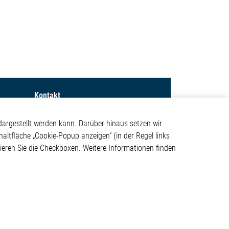
Kontakt
Elmos Semiconductor SE
argestellt werden kann. Darüber hinaus setzen wir
Werkstättenstraße 18
haltfläche „Cookie-Popup anzeigen“ (in der Regel links
ystem
51379 Leverkusen
tivieren Sie die Checkboxen. Weitere Informationen finden
Telefon: +49 (0) 2171 / 40
183-0
info[at]elmos.com
en
Handelsregister:
Köln HRB 123561