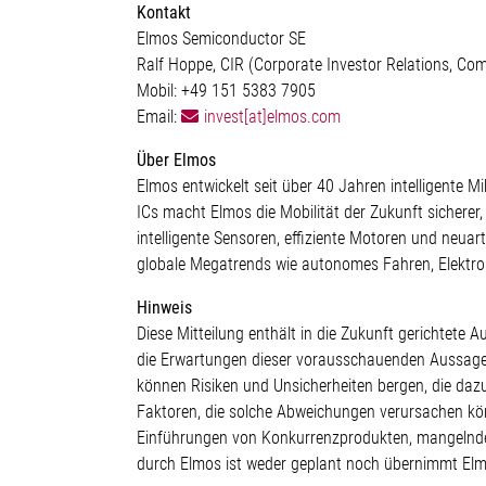
Kontakt
Elmos Semiconductor SE
Ralf Hoppe, CIR (Corporate Investor Relations, C
Mobil: +49 151 5383 7905
Email:
invest[at]elmos.com
Über Elmos
Elmos entwickelt seit über 40 Jahren intelligente 
ICs macht Elmos die Mobilität der Zukunft sicherer
intelligente Sensoren, effiziente Motoren und neu
globale Megatrends wie autonomes Fahren, Elektrom
Hinweis
Diese Mitteilung enthält in die Zukunft gerichte
die Erwartungen dieser vorausschauenden Aussagen 
können Risiken und Unsicherheiten bergen, die da
Faktoren, die solche Abweichungen verursachen kö
Einführungen von Konkurrenzprodukten, mangelnde
durch Elmos ist weder geplant noch übernimmt Elm