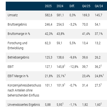
2025
2024
Diff.
Q4/25
Q4/24
Umsatz
582,6
581,1
0,3%
169,3
145,7
Bruttoergebnis
246,4
254,5
-3,2%
70,0
54,1
Bruttomarge in %
42,3%
43,8%
41,4%
37,1%
Forschung und
62,3
59,1
5,5%
13,4
13,2
Entwicklung
Betriebsergebnis
125,3
138,6
-9,6%
39,6
26,2
1
1
EBIT
127,1
145,8
-12,8%
39,7
36,2
1
1
EBIT Marge in %
21,8%
25,1%
23,4%
24,8%
1
1
Konzernjahresüberschuss
101,1
101,9
-0,7%
31,4
27,5
nach Anteilen ohne
beherrschenden Einfluss
1
1
Unverwässertes Ergebnis
5,88
5,95
-1,1%
1,82
1,60