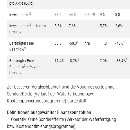
pro Aktie (Euro)
2
Investitionen
33,6
44,3
-24,2%
9,6
3,8
2
Investitionen
in % vom
5,8%
7,6%
5,7%
2,6%
Umsatz
1
1
Bereinigter Free
66,3
-50,3
n/a
11,8
-48,6
3
Cashflow
1
1
Bereinigter Free
11,4%
-8,7%
7,0%
-33,4%
3
Cashflow
in % vom
Umsatz
Zur besseren Vergleichbarkeit sind die Vorjahreswerte ohne
Sondereffekte (Verkauf der Waferfertigung bzw.
Kostenoptimierungsprogramme) dargestellt.
Definitionen ausgewählter Finanzkennzahlen
1
Operativ: Ohne Sondereffekte (Verkauf der Waferfertigung
bzw. Kostenoptimierungsprogramme)